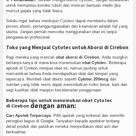
untuk memantau kondisi tubuh dan mencari bantuan medis jika
muncul gejala yang tidak biasa.
Selalu ingat bahwa meskipun Cytotec dapat membantu dalam
proses aborsi, pertanggungjawaban dan keamanan adalah hal yang
utama. Jangan pernah mencoba menggunakan obat ini tanpa
pengawasan profesional.
Toko yang Menjual Cytotec untuk Aborsi di Cirebon
Bagi mereka yang mencari
obat aborsi di Cirebon
, Anda mungkin
bertanya-tanya di mana bisa menemukan
obat Cytotec
. Beberapa
apotek di Cirebon menjual obat ini, namun penting untuk
memastikan bahwa Anda mendapatkan obat dari tempat yang
tepercaya. Membeli obat aborsi seperti
Cytotec 200mcg
dari
sumber yang tidak resmi dapat menimbulkan risiko besar, baik dari
segi kualitas obat maupun keselamatan penggunaan.
Beberapa tips untuk menemukan obat Cytotec
dengan aman:
di Cirebon
Cari Apotek Terpercaya
: Pilih apotek yang terkenal dan memiliki
peringkat bagus di
Google
. Tanyakan kepada apoteker tentang
detail produk dan pastikan mereka menyediakan obat asli dan
berkualitas.