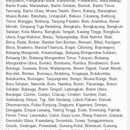
Banyuasin, Pangkalan Balai, Banyumas, Purwokerto, Banyuwangi,
Barito Kuala, Marabahan, Barito Selatan, Buntok, Barito Timur,
Tamiang, Barito Utara, Muara Teweh, Barru, Batang, Batanghari,
Muara Bulian, Batubara, Limapuluh, Bekasi, Cikarang, Belitung
Timur, Manggar, Belitung, Tanjung Pandan, Belu, Atambua, Bener
Meriah, Simpang Tiga Redelong, Bengkalis, Bengkayang, Bengkulu
Selatan, Kota Manna, Bengkulu Tengah, Karang Tinggi, Bengkulu
Utara, Arga Makmur, Berau, Tanjungredep, Biak Numfor, Biak,
Bima, Raba, Bintan, Bandar Seri Bentan, Bireuen, Blitar, Kanigoro,
Blora, Boalemo, Marisa/Tilamuta, Bogor, Cibinong, Bojonegoro,
Bolaang Mongondo, Kotamobagu, Bolaang Mongondow Selatan,
Bolaang Uki, Bolaang Mongondow Timur, Tutuyan, Bolaang
Mongondow Utara, Boroko, Bombana, Rumbia, Bondowoso, Bone
Bolango, Suwawa, Bone, Watampone, Boven Digoel, Tanah Merah,
Boyolali, Brebes, Bumiayu, Buleleng, Singaraja, Bulukumba,
Bulukumba, Bulungan, Tanjungselor, Bungo, Muara Bungo, Buol,
Buru Selatan, Namrole, Buru, Namlea, Buton, Pasarwajo, Buton
Selatan, Batauga, Buton Tengah, Labungkari, Buton Utara,
Burangar, Ciamis, Cianjur, Cilacap, Cirebon, Sumber, Dairi,
Sidikalang, Deiyai, Tigi, Deli Serdang, Lubuk Pakam, Demak,
Dharmasraya, Pulau Punjung, Dogiyani, Kigamani, Dompu,
Donggala, Empat Lawang, Tebing Tinggi, Ende, Enrekang, Fakfak,
Flores Timur, Larantuka, Garut, Gayo Lues, Blang Kejeren, Gianyar,
Gorontalo Utara, Kwandang, Gorontalo, Gowa, Sungguminasa,
Gresik, Grobogan, Purwodadi, Gunung Kidul, Wonosari, Gunung