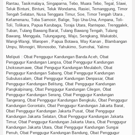
Rantau, Tasikmalaya, Singaparna, Tebo, Muara Tebo, Tegal, Slawi,
Teluk Bintuni, Bintuni, Teluk Wondama, Rasiei, Temanggung, Timor
Tengah Selatan, Nusa Tenggara Timur, Soe, Timor Tengah Utara ,
Kefamenanu, Toba Samosir, Balige, Tojo Una-Una, Ampana, Toli-
Toli, Tolikara, Papua Karubaga, Toraja Utara, Rantepao, Trenggalek,
Tuban, Tulang Bawang Barat, Tulang Bawang Tengah, Tulang
Bawang, Menggala, Tulungagung, Wajo, Sengkang, Wakatobi,
Wangi-Wangi, Waropen , Papua Botawa, Way Kanan , Blambangan
Umpu, Wonogiri, Wonosobo, Yahukimo, Sumohai, Yalimo
Meliputi : Obat Penggugur Kandungan Banda Aceh, Obat
Penggugur Kandungan Langsa, Obat Penggugur Kandungan
Lhokseumawe, Obat Pengugur Kandungan Meulaboh, Obat
Penggugur Kandungan Sabang, Obat Penggugur Kandungan
Subulussalam, Obat Penggugur Kandungan Denpasar, Obat
Penggugur Kandungan Belitung, Obat Penggugur Kandungan
Pangkalpinang, Obat Penggugur Kandungan Cilegon, Obat
Penggugur Kandungan Serang, Obat Penggugur Kandungan
Tangerang, Obat Penggugur Kandungan Bengkulu, Obat Penggugur
Kandungan Gorontalo, Obat Penggugur Kandungan Jakarta Barat,
Obat Penggugur Kandungan Jakarta Pusat, Obat Penggugur
Kandungan Jakarta Selatan, Obat Penggugur Kandungan Jakarta
Timur, Obat Penggugur Kandungan Jakarta Utara, Obat Penggugur
Kandungan Jakarta Utara, Obat Penggugur Kandungan Sungai
Penuh, Obat Penggugur Kandungan Bandung, Obat Penggugur