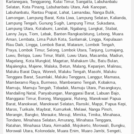
Kartanegara, Tenggarong, Kutai Timur, Sangatta, Labuhanbatu
Selatan, Kota Pinang, Labuhanbatu Utara, Aek Kanopan,
Labuhanbatu, Rantau Prapat, Lahat, Lamandau, Nanga Bulik,
Lamongan, Lampung Barat, Kota Liwa, Lampung Selatan, Kalianda,
Lampung Tengah, Gunung Sugih, Lampung Timur, Sukadana,
Lampung Utara, Kotabumi, Landak, Ngabang, Langkat, Stabat,
Lanny Jaya, Tiom, Lebak, Banten Rangkasbitung, Lebong, Muara
Aman, Lembata, Lima Puluh Kota, Sarilamak, Lingga, Kepulauan
Riau Daik, Lingga, Lombok Barat, Mataram, Lombok Tengah,
Praya, Lombok Timur, Selong, Lombok Utara, Tanjung, Lumajang,
Luwu, Belopa, Luwu Timur, Malili, Luwu Utara, Masamba, Madiun,
Magelang, Kota Mungkid, Magetan, Mahakam Ulu, Batu Bulan,
Majalengka, Majene, Malaka, Betun, Malang, Kepanjen, Malinau,
Maluku Barat Daya, Wonreli, Maluku Tengah, Masohi, Maluku
Tenggara Barat, Saumlaki, Maluku Tenggara, Langgur, Mamasa,
Mamberamo Raya, Burmeso, Mamberamo Tengah, Kobakma,
Mamuju, Mamuju Tengah, Tobadak, Mamuju Utara, Pasangkayu,
Mandailing Natal, Panyabungan, Manggarai Barat, Labuan Bajo,
Manggarai Timur, Borong, Manggarai, Ruteng, Manokwari Papua
Barat, Manokwari, Manokwari Selatan, Ransiki, Mappi, Papua Kepi,
Maros, Turikale, Maybrat, Kumurkek, Melawi, Nanga Pinoh,
Merangin, Bangko, Merauke, Mesuji, Mimika, Timika, Minahasa,
Tondano, Minahasa Selatan, Amurang, Minahasa Tenggara,
Ratahan, Minahasa Utara, Airmadidi, Mojokerto, Morowali, Bungku,
Morowali Utara, Kolonodale, Muara Enim, Muaro Jambi, Sengeti,