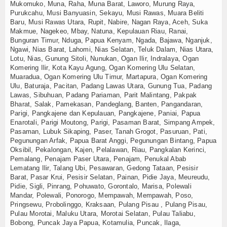
Mukomuko, Muna, Raha, Muna Barat, Laworo, Murung Raya,
Purukcahu, Musi Banyuasin, Sekayu, Musi Rawas, Muara Beliti
Baru, Musi Rawas Utara, Rupit, Nabire, Nagan Raya, Aceh, Suka
Makmue, Nagekeo, Mbay, Natuna, Kepulauan Riau, Ranai,
Bunguran Timur, Nduga, Papua Kenyam, Ngada, Bajawa, Nganjuk,
Ngawi, Nias Barat, Lahomi, Nias Selatan, Teluk Dalam, Nias Utara,
Lotu, Nias, Gunung Sitoli, Nunukan, Ogan Ilir, Indralaya, Ogan
Komering Ilir, Kota Kayu Agung, Ogan Komering Ulu Selatan,
Muaradua, Ogan Komering Ulu Timur, Martapura, Ogan Komering
Ulu, Baturaja, Pacitan, Padang Lawas Utara, Gunung Tua, Padang
Lawas, Sibuhuan, Padang Pariaman, Parit Malintang, Pakpak
Bharat, Salak, Pamekasan, Pandeglang, Banten, Pangandaran,
Parigi, Pangkajene dan Kepulauan, Pangkajene, Paniai, Papua
Enarotali, Parigi Moutong, Parigi, Pasaman Barat, Simpang Ampek,
Pasaman, Lubuk Sikaping, Paser, Tanah Grogot, Pasuruan, Pati,
Pegunungan Arfak, Papua Barat Anggi, Pegunungan Bintang, Papua
Oksibil, Pekalongan, Kajen, Pelalawan, Riau, Pangkalan Kerinci,
Pemalang, Penajam Paser Utara, Penajam, Penukal Abab
Lematang Ilir, Talang Ubi, Pesawaran, Gedong Tataan, Pesisir
Barat, Pasar Krui, Pesisir Selatan, Painan, Pidie Jaya, Meureudu,
Pidie, Sigli, Pinrang, Pohuwato, Gorontalo, Marisa, Polewali
Mandar, Polewali, Ponorogo, Mempawah, Mempawah, Poso,
Pringsewu, Probolinggo, Kraksaan, Pulang Pisau , Pulang Pisau,
Pulau Morotai, Maluku Utara, Morotai Selatan, Pulau Taliabu,
Bobong, Puncak Jaya Papua, Kotamulia, Puncak, Ilaga,