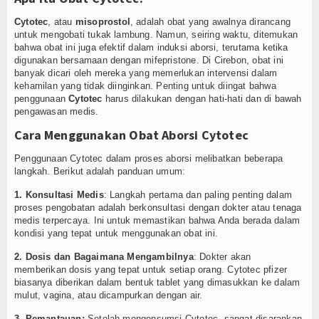
Cytotec
, atau
misoprostol
, adalah obat yang awalnya dirancang
untuk mengobati tukak lambung. Namun, seiring waktu, ditemukan
bahwa obat ini juga efektif dalam induksi aborsi, terutama ketika
digunakan bersamaan dengan mifepristone. Di Cirebon, obat ini
banyak dicari oleh mereka yang memerlukan intervensi dalam
kehamilan yang tidak diinginkan. Penting untuk diingat bahwa
penggunaan
Cytotec
harus dilakukan dengan hati-hati dan di bawah
pengawasan medis.
Cara Menggunakan Obat Aborsi Cytotec
Penggunaan Cytotec dalam proses aborsi melibatkan beberapa
langkah. Berikut adalah panduan umum:
1. Konsultasi Medis
: Langkah pertama dan paling penting dalam
proses pengobatan adalah berkonsultasi dengan dokter atau tenaga
medis terpercaya. Ini untuk memastikan bahwa Anda berada dalam
kondisi yang tepat untuk menggunakan obat ini.
2. Dosis dan Bagaimana Mengambilnya
: Dokter akan
memberikan dosis yang tepat untuk setiap orang. Cytotec pfizer
biasanya diberikan dalam bentuk tablet yang dimasukkan ke dalam
mulut, vagina, atau dicampurkan dengan air.
3. Pemantauan:
Setelah mengonsumsi Cytotec, sangat disarankan