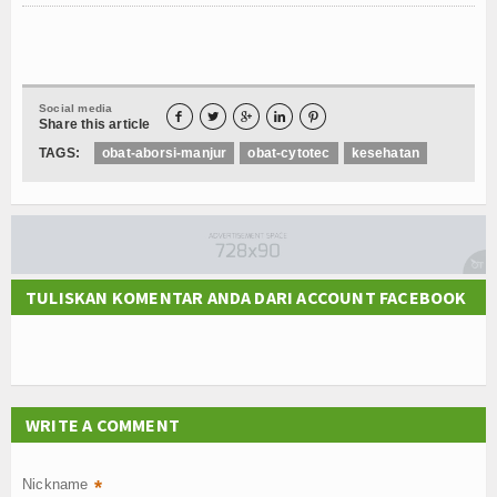
Social media





Share this article
TAGS:
obat-aborsi-manjur
obat-cytotec
kesehatan
TULISKAN KOMENTAR ANDA DARI ACCOUNT FACEBOOK
WRITE A COMMENT
Nickname
*