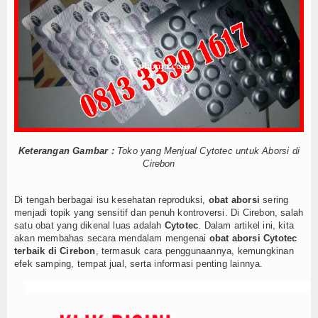
Cara Menggugurkan Kandungan Usia Kehamilan 1 2
Tokoh
Cara Menggugurkan Kandungan Usia Kehamilan 1 2
Mencari Informasi Obat Aborsi Misoprostol di Ap
Ceramah
Mencari Informasi Obat Aborsi Misoprostol di Ap
Mencari Informasi Obat Aborsi Misoprostol Di Ap
Hikmah
Mencari Informasi Obat Aborsi Misoprostol Di A
Index Berita
Cara Menggugurkan Kandungan Usia Kehamilan 1 2
Cara Menggugurkan Kandungan Usia Kehamilan 1 2
Download
Cara Menggugurkan Kandungan Usia Kehamilan 1 2
Keterangan Gambar :
Toko yang Menjual Cytotec untuk Aborsi di
Cara Menggugurkan Kandungan Usia Kehamilan 1 2
Cirebon
Dokumen A
Cara Menggugurkan Kandungan Usia Kehamilan 1 2
Cara Menggugurkan Kandungan Usia Kehamilan 1 2
Dokumen B
Di tengah berbagai isu kesehatan reproduksi,
obat aborsi
sering
Mencari Informasi Obat Aborsi Misoprostol di Ap
menjadi topik yang sensitif dan penuh kontroversi. Di Cirebon, salah
satu obat yang dikenal luas adalah
Cytotec
. Dalam artikel ini, kita
Dokumen C
Mencari Informasi Obat Aborsi Misoprostol di Ap
akan membahas secara mendalam mengenai
obat aborsi Cytotec
Mencari Informasi Obat Aborsi Misoprostol Di Ap
terbaik di Cirebon
, termasuk cara penggunaannya, kemungkinan
Video
Mencari Informasi Obat Aborsi Misoprostol Di A
efek samping, tempat jual, serta informasi penting lainnya.
Cara Menggugurkan Kandungan Usia Kehamilan 1 2
Gallery
Cara Menggugurkan Kandungan Usia Kehamilan 1 2