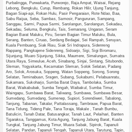
Purbalingga, Purwakarta, Purworejo, Raja Ampat, Waisai, Rejang
Lebong, Bengkulu, Curup, Rembang, Rokan Hilir, Ujung Tanjung,
Bagan Siapi-api, Rokan Hulu, Pasir Pengaraian, Rote Ndao, Baa,
Sabu Raijua, Seba, Sambas, Samosir, Pangururan, Sampang,
Sanggau, Sarmi, Papua Sarmi, Sarolangun, Sarolangun, Sekadau,
Sekadau, Seluma, Bengkulu, Tais, Semarang, Ungaran, Seram
Bagian Barat Maluku, Piru, Seram Bagian Timur Maluku, Bula,
Serang, Banten, Ciruas, Serdang Bedagai, Sei Rampah, Seruyan,
Kuala Pembuang, Siak Riau, Siak Sri Indrapura, Sidenreng
Rappang, Pangkajene Sidenreng, Sidoarjo, Sigi, Sigi Biromaru,
Sijunjung, Muaro Sijunjung, Sikka, Maumere, Simalungun, Sumatra
Utara Raya, Simeulue, Aceh, Sinabang, Sinjai, Sintang, Situbondo,
Sleman, Yogyakarta, Kecamatan Sleman, Solok Selatan, Padang
Aro, Solok, Arosuka, Soppeng, Watan Soppeng, Sorong, Sorong
Selatan, Teminabuan, Sragen, Subang, Sukabumi, Pelabuanratu,
Sukamara, Sukoharjo, Sumba Barat Daya, Tambolaka, Sumba
Barat, Waikabubak, Sumba Tengah, Waibakul, Sumba Timur,
Waingapu, Sumbawa Barat, Taliwang, Sumbawa, Sumbawa Besar,
Sumedang, Sumedang, Sumenep, Supiori, Sorendiweri, Tabalong,
Tanjung, Tabanan, Takalar, Pattalassang, Tambrauw, Papua Barat,
Tana Tidung, Tideng Pale, Tana Toraja, Makale , Tanah Bumbu,
Batulicin, Tanah Datar, Batusangkar, Tanah Laut, Pelaihari, Banten
Tigaraksa, Tanggamus, Kota Agung, Tanjung Jabung Barat, Kuala
Tungkal, Tanjung Jabung Timur, Muara Sabak, Sipirok, Tapanuli
Selatan, Pandan, Tapanuli Tengah, Tapanuli Utara, Tarutung, Tapin,