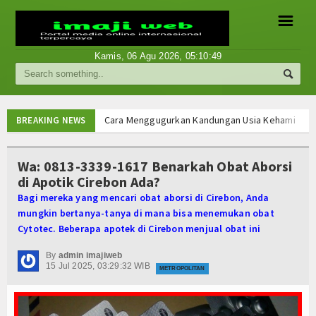
☰
Kamis, 06 Agu 2026,
05:10:50
Berita
Internasional
Cara Menggugurkan Kandungan Usia Kehamilan 1 2
BREAKING NEWS
Cara Menggugurkan Kandungan Usia Kehamilan 1 2
Nasional
Cara Menggugurkan Kandungan Usia Kehamilan 1 2
Wa: 0813-3339-1617 Benarkah Obat Aborsi
Cara Menggugurkan Kandungan Usia Kehamilan 1 2
di Apotik Cirebon Ada?
Ekonomi
Mencari Informasi Obat Aborsi Misoprostol di Ap
Bagi mereka yang mencari obat aborsi di Cirebon, Anda
Mencari Informasi Obat Aborsi Misoprostol di Ap
Hukum
mungkin bertanya-tanya di mana bisa menemukan obat
Mencari Informasi Obat Aborsi Misoprostol Di Ap
Cytotec. Beberapa apotek di Cirebon menjual obat ini
Mencari Informasi Obat Aborsi Misoprostol Di A
Hiburan
Cara Menggugurkan Kandungan Usia Kehamilan 1 2
By
admin imajiweb
15 Jul 2025, 03:29:32 WIB
Sport
METROPOLITAN
Cara Menggugurkan Kandungan Usia Kehamilan 1 2
Cara Menggugurkan Kandungan Usia Kehamilan 1 2
Religi
Cara Menggugurkan Kandungan Usia Kehamilan 1 2