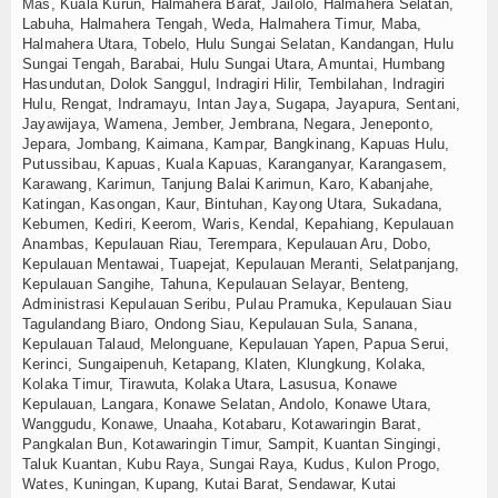
Mas, Kuala Kurun, Halmahera Barat, Jailolo, Halmahera Selatan,
Labuha, Halmahera Tengah, Weda, Halmahera Timur, Maba,
Halmahera Utara, Tobelo, Hulu Sungai Selatan, Kandangan, Hulu
Sungai Tengah, Barabai, Hulu Sungai Utara, Amuntai, Humbang
Hasundutan, Dolok Sanggul, Indragiri Hilir, Tembilahan, Indragiri
Hulu, Rengat, Indramayu, Intan Jaya, Sugapa, Jayapura, Sentani,
Jayawijaya, Wamena, Jember, Jembrana, Negara, Jeneponto,
Jepara, Jombang, Kaimana, Kampar, Bangkinang, Kapuas Hulu,
Putussibau, Kapuas, Kuala Kapuas, Karanganyar, Karangasem,
Karawang, Karimun, Tanjung Balai Karimun, Karo, Kabanjahe,
Katingan, Kasongan, Kaur, Bintuhan, Kayong Utara, Sukadana,
Kebumen, Kediri, Keerom, Waris, Kendal, Kepahiang, Kepulauan
Anambas, Kepulauan Riau, Terempara, Kepulauan Aru, Dobo,
Kepulauan Mentawai, Tuapejat, Kepulauan Meranti, Selatpanjang,
Kepulauan Sangihe, Tahuna, Kepulauan Selayar, Benteng,
Administrasi Kepulauan Seribu, Pulau Pramuka, Kepulauan Siau
Tagulandang Biaro, Ondong Siau, Kepulauan Sula, Sanana,
Kepulauan Talaud, Melonguane, Kepulauan Yapen, Papua Serui,
Kerinci, Sungaipenuh, Ketapang, Klaten, Klungkung, Kolaka,
Kolaka Timur, Tirawuta, Kolaka Utara, Lasusua, Konawe
Kepulauan, Langara, Konawe Selatan, Andolo, Konawe Utara,
Wanggudu, Konawe, Unaaha, Kotabaru, Kotawaringin Barat,
Pangkalan Bun, Kotawaringin Timur, Sampit, Kuantan Singingi,
Taluk Kuantan, Kubu Raya, Sungai Raya, Kudus, Kulon Progo,
Wates, Kuningan, Kupang, Kutai Barat, Sendawar, Kutai