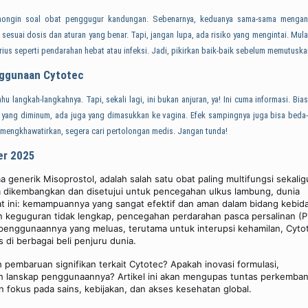
gomongin soal obat penggugur kandungan. Sebenarnya, keduanya sama-sama menga
sesuai dosis dan aturan yang benar. Tapi, jangan lupa, ada risiko yang mengintai. Mula
erius seperti pendarahan hebat atau infeksi. Jadi, pikirkan baik-baik sebelum memutuska
nggunaan Cytotec
 langkah-langkahnya. Tapi, sekali lagi, ini bukan anjuran, ya! Ini cuma informasi. Bia
a yang diminum, ada juga yang dimasukkan ke vagina. Efek sampingnya juga bisa beda
au mengkhawatirkan, segera cari pertolongan medis. Jangan tunda!
er 2025
a generik Misoprostol, adalah salah satu obat paling multifungsi sekalig
ya dikembangkan dan disetujui untuk pencegahan ulkus lambung, dunia
t ini: kemampuannya yang sangat efektif dan aman dalam bidang kebid
an keguguran tidak lengkap, pencegahan perdarahan pasca persalinan (P
penggunaannya yang meluas, terutama untuk interupsi kehamilan, Cyto
 di berbagai beli penjuru dunia.
embaruan signifikan terkait Cytotec? Apakah inovasi formulasi,
ah lanskap penggunaannya? Artikel ini akan mengupas tuntas perkemba
 fokus pada sains, kebijakan, dan akses kesehatan global.