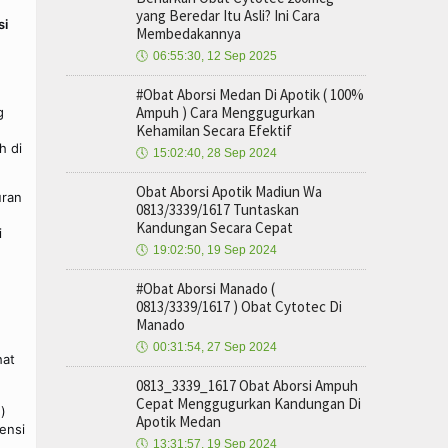
yang Beredar Itu Asli? Ini Cara
si
Membedakannya
🕔
06:55:30, 12 Sep 2025
#Obat Aborsi Medan Di Apotik ( 100%
Ampuh ) Cara Menggugurkan
g
Kehamilan Secara Efektif
h di
🕔
15:02:40, 28 Sep 2024
Obat Aborsi Apotik Madiun Wa
uran
0813/3339/1617 Tuntaskan
Kandungan Secara Cepat
i
🕔
19:02:50, 19 Sep 2024
#Obat Aborsi Manado (
0813/3339/1617 ) Obat Cytotec Di
Manado
🕔
00:31:54, 27 Sep 2024
hat
0813_3339_1617 Obat Aborsi Ampuh
Cepat Menggugurkan Kandungan Di
)
Apotik Medan
tensi
🕔
13:31:57, 19 Sep 2024