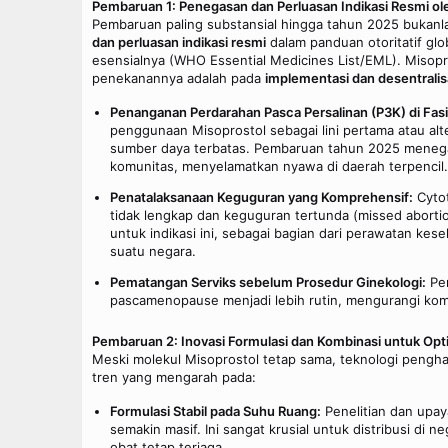
Pembaruan 1: Penegasan dan Perluasan Indikasi Resmi 
Pembaruan paling substansial hingga tahun 2025 bukanl
dan perluasan indikasi resmi
dalam panduan otoritatif gl
esensialnya (WHO Essential Medicines List/EML). Misopro
penekanannya adalah pada
implementasi dan desentralis
Penanganan Perdarahan Pasca Persalinan (P3K) di Fasi
penggunaan Misoprostol sebagai lini pertama atau alte
sumber daya terbatas. Pembaruan tahun 2025 menegas
komunitas, menyelamatkan nyawa di daerah terpencil.
Penatalaksanaan Keguguran yang Komprehensif:
Cytot
tidak lengkap dan keguguran tertunda (missed aborti
untuk indikasi ini, sebagai bagian dari perawatan kes
suatu negara.
Pematangan Serviks sebelum Prosedur Ginekologi:
Pen
pascamenopause menjadi lebih rutin, mengurangi komp
Pembaruan 2: Inovasi Formulasi dan Kombinasi untuk Opt
Meski molekul Misoprostol tetap sama, teknologi penghan
tren yang mengarah pada:
Formulasi Stabil pada Suhu Ruang:
Penelitian dan upay
semakin masif. Ini sangat krusial untuk distribusi di 
obat tetap terjaga.