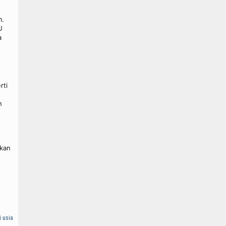
m.
U
a
rti
n
hkan
 usia