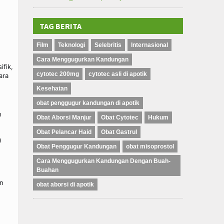
TAG BERITA
Film
Teknologi
Selebritis
Internasional
Cara Menggugurkan Kandungan
ifik,
cytotec 200mg
cytotec asli di apotik
ara
Kesehatan
obat penggugur kandungan di apotik
n
Obat Aborsi Manjur
Obat Cytotec
Hukum
Obat Pelancar Haid
Obat Gastrul
)
Obat Penggugur Kandungan
obat misoprostol
Cara Menggugurkan Kandungan Dengan Buah-
Buahan
an
obat aborsi di apotik