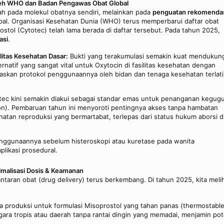
oleh WHO dan Badan Pengawas Obat Global
ah pada molekul obatnya sendiri, melainkan pada
penguatan rekomenda
obal. Organisasi Kesehatan Dunia (WHO) terus memperbarui daftar obat
stol (Cytotec) telah lama berada di daftar tersebut. Pada tahun 2025,
asi
.
litas Kesehatan Dasar:
Bukti yang terakumulasi semakin kuat mendukun
rnatif yang sangat vital untuk Oxytocin di fasilitas kesehatan dengan
kan protokol penggunaannya oleh bidan dan tenaga kesehatan terlati
ec kini semakin diakui sebagai standar emas untuk penanganan kegug
on). Pembaruan tahun ini menyoroti pentingnya akses tanpa hambatan
ehatan reproduksi yang bermartabat, terlepas dari status hukum aborsi d
ggunaannya sebelum histeroskopi atau kuretase pada wanita
likasi prosedural.
imalisasi Dosis & Keamanan
taran obat (drug delivery) terus berkembang. Di tahun 2025, kita meli
a produksi untuk formulasi Misoprostol yang tahan panas (thermostable
negara tropis atau daerah tanpa rantai dingin yang memadai, menjamin po