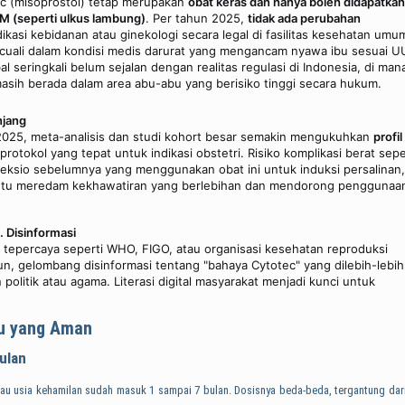
ec (misoprostol) tetap merupakan
obat keras dan hanya boleh didapatkan
OM (seperti ulkus lambung)
. Per tahun 2025,
tidak ada perubahan
si kebidanan atau ginekologi secara legal di fasilitas kesehatan umu
ecuali dalam kondisi medis darurat yang mengancam nyawa ibu sesuai U
l seringkali belum sejalan dengan realitas regulasi di Indonesia, di man
 masih berada dalam area abu-abu yang berisiko tinggi secara hukum.
njang
 2025, meta-analisis dan studi kohort besar semakin mengukuhkan
profil
otokol yang tepat untuk indikasi obstetri. Risiko komplikasi berat sepe
seksio sebelumnya yang menggunakan obat ini untuk induksi persalinan,
antu meredam kekhawatiran yang berlebihan dan mendorong penggunaa
. Disinformasi
s tepercaya seperti WHO, FIGO, atau organisasi kesehatan reproduksi
n, gelombang disinformasi tentang "bahaya Cytotec" yang dilebih-lebi
 politik atau agama. Literasi digital masyarakat menjadi kunci untuk
ku yang Aman
ulan
lau usia kehamilan sudah masuk 1 sampai 7 bulan. Dosisnya beda-beda, tergantung dari