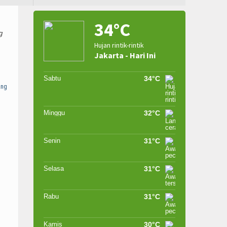
34°C
g
Hujan rintik-rintik
Jakarta - Hari Ini
Sabtu
34°C
ang
Minggu
32°C
Senin
31°C
Selasa
31°C
Rabu
31°C
Kamis
30°C