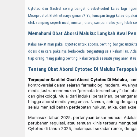
Cytotec dan Gastrul sering banget disebut-sebut kalau lagi n
Misoprostol. Efektivitasnya gimana? Ya, lumayan tinggi kalau dipakai 
efek samping seperti mual, muntah, diare, sampai risiko yang lebih s
Memahami Obat Aborsi Maluku: Langkah Awal Pe
Kalau nekat mau pakai Cytotec untuk aborsi, penting banget untuk tahu
dosis dan cara pakainya beda-beda, tergantung usia kehamilan. Ad
tiap orang. Yang paling penting, kalau terjadi sesuatu yang aneh at
Tentang Obat Aborsi Cytotec Di Maluku Terpopul
Terpopuler Saat Ini Obat Aborsi Cytotec Di
Maluku
, nam
kontroversial dalam sejarah farmakologi modern. Awaln
medis justru menemukan "permata tersembunyi" dari oba
dan ginekologi. Mulai dari induksi persalinan, penangan
hingga aborsi medis yang aman. Namun, seiring dengan 
selalu menjadi bahan perdebatan hukum, etika, dan akses
Memasuki tahun 2025, pertanyaan besar muncul: Adakah p
perubahan regulasi, atau temuan klinis terbaru mengub
Cytotec di tahun 2025, melampaui sekadar rumor, dengan