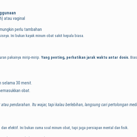
nggunaan
h) atau vaginal
, mungkin perlu tambahan
snya. Ini bukan kayak minum obat sakit kepala biasa.
ran pakainya mirip-mirip.
Yang penting, perhatikan jarak waktu antar dosis.
Bias
ah selama 30 menit.
 memasukkan obat.
atau pendarahan. Itu wajar, tapi kalau berlebihan, langsung cari pertolongan medi
an efektif. Ini bukan cuma soal minum obat, tapi juga persiapan mental dan fisik.