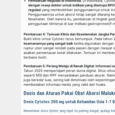
Pembaruan Regulasi di Indonesia:
Di Indonesia, Cytot
dengan resep dokter untuk indikasi yang disetujui BP
regulasi
yang membolehkan penggunaannya untuk indika
Penggunaannya untuk aborsi tetap sangat dilarang k
Kesehatan. Oleh karena itu, pembaruan di tingkat globa
penggunaan klinisnya di luar indikasi gastroprotektif
Pembaruan 4: Temuan Klinis dan Keselamatan Jangka Pa
Bukti klinis untuk Cytotec terus bertumpuk. Pada tahun
keamanannya yang sangat baik
ketika digunakan dengan pr
ruptur uteri sangat rendah pada pasien dengan riwayat 
asalkan pemantauan ketat dilakukan. Temuan ini memb
berbasis bukti.
Pembaruan 5: Perang Melaju di Ranah Digital: Informasi vs
Tahun 2025 mempertajam peran dunia digital. Situs-situ
seperti MSI dan IPPF menyediakan panduan akurat. Namu
juga beredar luas, sering kali dimotivasi oleh kepentingan
membedakan informasi medis yang valid dari hoaks.
Dosis dan Aturan Pakai Obat Aborsi Malu
Dosis Cytotec 200 mg untuk Kehamilan Usia 1-7 B
Menentukan dosis
Cytotec
yang tepat itu penting banget, apalagi ka