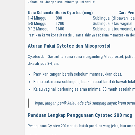
kehamilan. Jangan asal minum ya, ini serius!
Usia Kehamilan
Dosis Cytotec (mcg)
Cara Pe
1-4 Minggu
800
Sublingual (di bawah lida
5-8 Minggu
1200
Sublingual atau vaginal
9-12 Minggu
1600
Sublingual atau vaginal
Pastikan kamu konsultasi dulu sama ahlinya sebelum memutuskan dosi
Aturan Pakai Cytotec dan Misoprostol
Cytotec dan Gastrul itu sama-sama mengandung Misoprostol, jadi atu
dikasih jeda 3-4 jam.
Pastikan tangan bersih sebelum memasukkan obat.
Kalau pakai cara sublingual, biarkan obat larut di bawah lid
Kalau vaginal, berbaring selama minimal 30 menit setelah
Ingat, jangan panik kalau ada efek samping kayak kram perut 
Panduan Lengkap Penggunaan Cytotec 200 mcg
Penggunaan Cytotec 200 mcg itu butuh panduan yang jelas, biar aman d