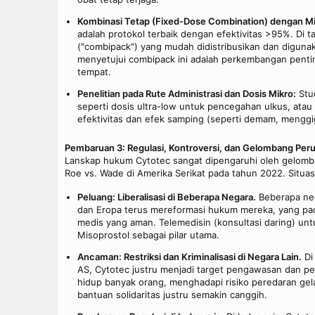
Kombinasi Tetap (Fixed-Dose Combination) dengan Mi
adalah protokol terbaik dengan efektivitas >95%. Di 
("combipack") yang mudah didistribusikan dan diguna
menyetujui combipack ini adalah perkembangan pentin
tempat.
Penelitian pada Rute Administrasi dan Dosis Mikro:
Stud
seperti dosis ultra-low untuk pencegahan ulkus, atau 
efektivitas dan efek samping (seperti demam, menggigi
Pembaruan 3: Regulasi, Kontroversi, dan Gelombang P
Lanskap hukum Cytotec sangat dipengaruhi oleh gelomb
Roe vs. Wade di Amerika Serikat pada tahun 2022. Situas
Peluang: Liberalisasi di Beberapa Negara.
Beberapa nega
dan Eropa terus mereformasi hukum mereka, yang pada
medis yang aman. Telemedisin (konsultasi daring) unt
Misoprostol sebagai pilar utama.
Ancaman: Restriksi dan Kriminalisasi di Negara Lain.
Di
AS, Cytotec justru menjadi target pengawasan dan pen
hidup banyak orang, menghadapi risiko peredaran gelap
bantuan solidaritas justru semakin canggih.