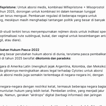
fepristone:
Untuk aborsi medis, kombinasi Mifepristone + Misoprostol
tahun 2025, dorongan untuk kombinasi ini dalam kemasan tunggal
kan terus menguat. Pembaruan regulasi di beberapa negara untuk
g, meskipun masih menghadapi tantangan politik yang besar di banyak
i-studi terkini terus menyempurnakan rejimen dosis untuk indikasi spes
optimalisasi rute sublingual, bukal, dan vaginal untuk keseimbangan ant
l, atau diare).
erubahan Hukum Pasca-2022
ang besar perubahan hukum aborsi di dunia, terutama pasca pembalika
i di tahun 2025 bersifat
dikotomis dan paradoks
:
ra di Amerika Latin (mengikuti jejak Argentina, Kolombia, dan Meksiko
 gilirannya meningkatkan akses legal terhadap Cytotec untuk aborsi
uk aborsi medis juga semakin terlembaga di negara-negara ini, dengan
 negara-negara dengan restriksi ketat, termasuk beberapa negara bagi
untutan hukum yang lebih ketat. Pembelian online, yang menjadi jalur
. Namun, gerakan "airdrops" digital (berbagi informasi) dan jaringan