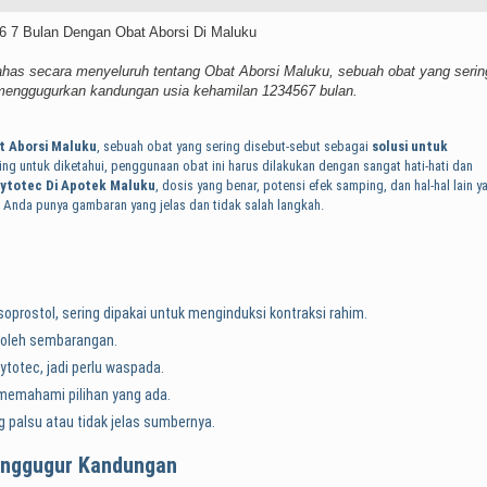
ahas secara menyeluruh tentang Obat Aborsi Maluku, sebuah obat yang serin
k menggugurkan kandungan usia kehamilan 1234567 bulan.
t Aborsi
Maluku
, sebuah obat yang sering disebut-sebut sebagai
solusi untuk
ting untuk diketahui, penggunaan obat ini harus dilakukan dengan sangat hati-hati dan
ytotec Di Apotek
Maluku
, dosis yang benar, potensi efek samping, dan hal-hal lain y
Anda punya gambaran yang jelas dan tidak salah langkah.
prostol, sering dipakai untuk menginduksi kontraksi rahim.
 boleh sembarangan.
totec, jadi perlu waspada.
memahami pilihan yang ada.
g palsu atau tidak jelas sumbernya.
enggugur Kandungan