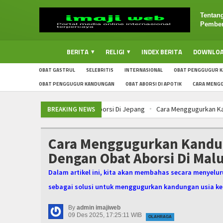
Tentan
Pember
BERITA
RELIGI
INDEX BERITA
DOWNLO
OBAT GASTRUL
SELEBRITIS
INTERNASIONAL
OBAT PENGGUGUR K
OBAT PENGGUGUR KANDUNGAN
OBAT ABORSI DI APOTIK
CARA MENG
Cara Menggugurkan Kandungan Usia Keha
BREAKING NEWS
Mencari Informasi Obat Aborsi Misopro
Cara Menggugurkan Kandungan Usia Keh
Cara Menggugurkan Kandung
Cara Menggugurkan Kandungan Usia Keh
Dengan Obat Aborsi Di Mal
Mencari Informasi Obat Aborsi Misopro
Cara Menggugurkan Kandungan Usia Keha
Dalam artikel ini, kita akan membahas secara menyelur
Mencari Informasi Obat Aborsi Misopro
sebagai solusi untuk menggugurkan kandungan usia ke
Cara Menggugurkan Kandungan Usia Keh
By
admin imajiweb
09 Des 2025, 17:25:11 WIB
OLAHRAGA