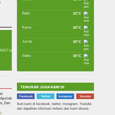
n
Rabu
32°C
Kamis
30°C
Jum'at
30°C
Sabtu
30°C
TEMUKAN JUGA KAMI DI
at
Facebook
Twitter
Instagram
Youtube
i Apotek
m, Dan
Ikuti kami di facebook, twitter, Instagram, Youtube
dan dapatkan informasi terbaru dari kami disana.
25