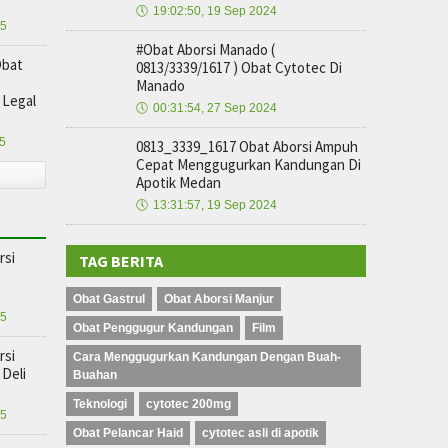
🕔
19:02:50, 19 Sep 2024
25
#Obat Aborsi Manado (
Obat
0813/3339/1617 ) Obat Cytotec Di
Manado
 Legal
🕔
00:31:54, 27 Sep 2024
25
0813_3339_1617 Obat Aborsi Ampuh
Cepat Menggugurkan Kandungan Di
Apotik Medan
🕔
13:31:57, 19 Sep 2024
rsi
TAG BERITA
Obat Gastrul
Obat Aborsi Manjur
25
Obat Penggugur Kandungan
Film
rsi
Cara Menggugurkan Kandungan Dengan Buah-
 Deli
Buahan
Teknologi
cytotec 200mg
25
Obat Pelancar Haid
cytotec asli di apotik