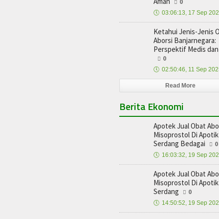
Aman
0
🕔
03:06:13, 17 Sep 20
Ketahui Jenis-Jenis 
Aborsi Banjarnegara:
Perspektif Medis dan
0
🕔
02:50:46, 11 Sep 20
Read More
Berita Ekonomi
Apotek Jual Obat Abo
Misoprostol Di Apotik
Serdang Bedagai
0
🕔
16:03:32, 19 Sep 20
Apotek Jual Obat Abo
Misoprostol Di Apotik
Serdang
0
🕔
14:50:52, 19 Sep 20