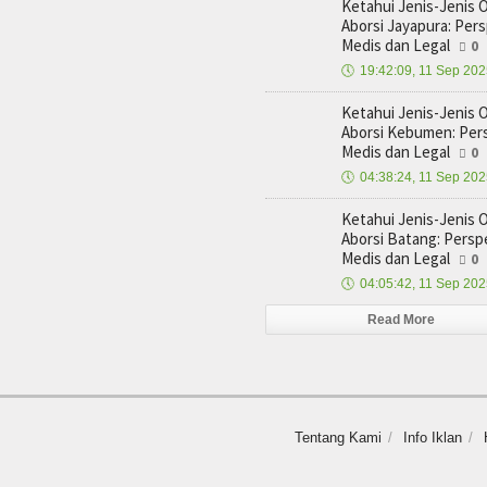
Ketahui Jenis-Jenis 
Aborsi Jayapura: Pers
Medis dan Legal
0
🕔
19:42:09, 11 Sep 20
Ketahui Jenis-Jenis 
Aborsi Kebumen: Per
Medis dan Legal
0
🕔
04:38:24, 11 Sep 20
Ketahui Jenis-Jenis 
Aborsi Batang: Persp
Medis dan Legal
0
🕔
04:05:42, 11 Sep 20
Read More
Tentang Kami
Info Iklan