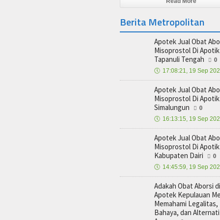
Read More
Berita Metropolitan
Apotek Jual Obat Abo
Misoprostol Di Apotik
Tapanuli Tengah
0
🕔
17:08:21, 19 Sep 20
Apotek Jual Obat Abo
Misoprostol Di Apotik
Simalungun
0
🕔
16:13:15, 19 Sep 20
Apotek Jual Obat Abo
Misoprostol Di Apotik
Kabupaten Dairi
0
🕔
14:45:59, 19 Sep 20
Adakah Obat Aborsi d
Apotek Kepulauan Me
Memahami Legalitas,
Bahaya, dan Alternati