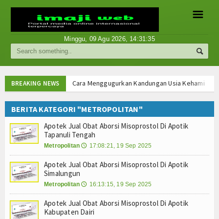
☰
Minggu, 09 Agu 2026,
14:31:35
Berita
Internasional
Cara Menggugurkan Kandungan Usia Kehamilan 1 2
BREAKING NEWS
Cara Menggugurkan Kandungan Usia Kehamilan 1 2
Nasional
Cara Menggugurkan Kandungan Usia Kehamilan 1 2
BERITA KATEGORI "METROPOLITAN"
Cara Menggugurkan Kandungan Usia Kehamilan 1 2
Ekonomi
Apotek Jual Obat Aborsi Misoprostol Di Apotik
Mencari Informasi Obat Aborsi Misoprostol di Ap
Tapanuli Tengah
Mencari Informasi Obat Aborsi Misoprostol di Ap
Hukum
Metropolitan
17:08:21, 19 Sep 2025
🕔
Mencari Informasi Obat Aborsi Misoprostol Di Ap
Apotek Jual Obat Aborsi Misoprostol Di Apotik
Mencari Informasi Obat Aborsi Misoprostol Di A
Hiburan
Simalungun
Cara Menggugurkan Kandungan Usia Kehamilan 1 2
Metropolitan
16:13:15, 19 Sep 2025
🕔
Sport
Cara Menggugurkan Kandungan Usia Kehamilan 1 2
Cara Menggugurkan Kandungan Usia Kehamilan 1 2
Apotek Jual Obat Aborsi Misoprostol Di Apotik
Religi
Kabupaten Dairi
Cara Menggugurkan Kandungan Usia Kehamilan 1 2