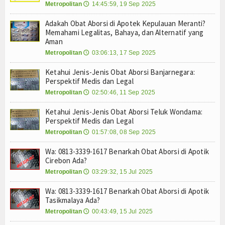
Metropolitan
Cara Menggugurkan Kandungan Usia Kehamilan 1 2
14:45:59, 19 Sep 2025
🕔
Tokoh
Cara Menggugurkan Kandungan Usia Kehamilan 1 2
Adakah Obat Aborsi di Apotek Kepulauan Meranti?
Mencari Informasi Obat Aborsi Misoprostol di Ap
Ceramah
Memahami Legalitas, Bahaya, dan Alternatif yang
Aman
Mencari Informasi Obat Aborsi Misoprostol di Ap
Mencari Informasi Obat Aborsi Misoprostol Di Ap
Hikmah
Metropolitan
03:06:13, 17 Sep 2025
🕔
Mencari Informasi Obat Aborsi Misoprostol Di A
Ketahui Jenis-Jenis Obat Aborsi Banjarnegara:
Index Berita
Cara Menggugurkan Kandungan Usia Kehamilan 1 2
Perspektif Medis dan Legal
Cara Menggugurkan Kandungan Usia Kehamilan 1 2
Metropolitan
02:50:46, 11 Sep 2025
🕔
Download
Cara Menggugurkan Kandungan Usia Kehamilan 1 2
Ketahui Jenis-Jenis Obat Aborsi Teluk Wondama:
Cara Menggugurkan Kandungan Usia Kehamilan 1 2
Dokumen A
Perspektif Medis dan Legal
Cara Menggugurkan Kandungan Usia Kehamilan 1 2
Metropolitan
01:57:08, 08 Sep 2025
🕔
Cara Menggugurkan Kandungan Usia Kehamilan 1 2
Dokumen B
Mencari Informasi Obat Aborsi Misoprostol di Ap
Wa: 0813-3339-1617 Benarkah Obat Aborsi di Apotik
Cirebon Ada?
Dokumen C
Mencari Informasi Obat Aborsi Misoprostol di Ap
Metropolitan
03:29:32, 15 Jul 2025
🕔
Mencari Informasi Obat Aborsi Misoprostol Di Ap
Video
Mencari Informasi Obat Aborsi Misoprostol Di A
Wa: 0813-3339-1617 Benarkah Obat Aborsi di Apotik
Cara Menggugurkan Kandungan Usia Kehamilan 1 2
Tasikmalaya Ada?
Gallery
Cara Menggugurkan Kandungan Usia Kehamilan 1 2
Metropolitan
00:43:49, 15 Jul 2025
🕔