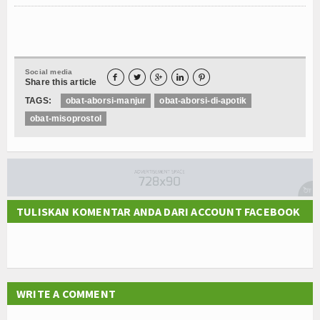
Social media





Share this article
TAGS:
obat-aborsi-manjur
obat-aborsi-di-apotik
obat-misoprostol
TULISKAN KOMENTAR ANDA DARI ACCOUNT FACEBOOK
WRITE A COMMENT