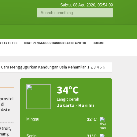
Sabtu, 08 Agu 2026,
05:54:10
AT CYTOTEC
OBAT PENGGUGUR KANDUNGAN DI APOTIK
HUKUM
an Kandungan Usia Kehamilan 1 2 3 4 5 6 7 Bulan Dengan Obat Aborsi Di Ma
masi Obat Aborsi Misoprostol di Apotek Wakatobi: Fakta, Hukum, dan Alter
gurkan Kandungan Usia Kehamilan 1 2 3 4 5 6 7 Bulan Dengan Obat Aborsi 
34°C
rkan Kandungan Usia Kehamilan 1 2 3 4 5 6 7 Bulan Dengan Obat Aborsi Di 
nformasi Obat Aborsi Misoprostol Di Apotek Konawe: Fakta, Hukum, Dan Alt
prostol
Langit cerah
an Kandungan Usia Kehamilan 1 2 3 4 5 6 7 Bulan Dengan Obat Aborsi Di Ma
 di
Jakarta - Hari Ini
uksi o
masi Obat Aborsi Misoprostol di Apotek Wakatobi: Fakta, Hukum, dan Alter
gurkan Kandungan Usia Kehamilan 1 2 3 4 5 6 7 Bulan Dengan Obat Aborsi 
Minggu
32°C
etroit,
emang
Senin
31°C