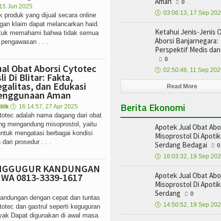
Aman
0
 15 Jun 2025
🕔
03:06:13, 17 Sep 20
k produk yang dijual secara online
gan klaim dapat melancarkan haid.
Ketahui Jenis-Jenis 
ntuk memahami bahwa tidak semua
Aborsi Banjarnegara:
 pengawasan . . .
Perspektif Medis dan
0
ual Obat Aborsi Cytotec
🕔
02:50:46, 11 Sep 20
li Di Blitar: Fakta,
egalitas, dan Edukasi
Read More
enggunaan Aman
Berita Ekonomi
itik
🕔
16:14:57, 27 Apr 2025
totec adalah nama dagang dari obat
ng mengandung misoprostol, yaitu
Apotek Jual Obat Abo
ntuk mengatasi berbagai kondisi
Misoprostol Di Apotik
ari prosedur . . .
Serdang Bedagai
0
🕔
16:03:32, 19 Sep 20
NGGUGUR KANDUNGAN
Apotek Jual Obat Abo
WA 0813-3339-1617
Misoprostol Di Apotik
Serdang
0
andungan dengan cepat dan tuntas
🕔
14:50:52, 19 Sep 20
otec dan gastrul seperti keguguran
yak Dapat digunakan di awal masa