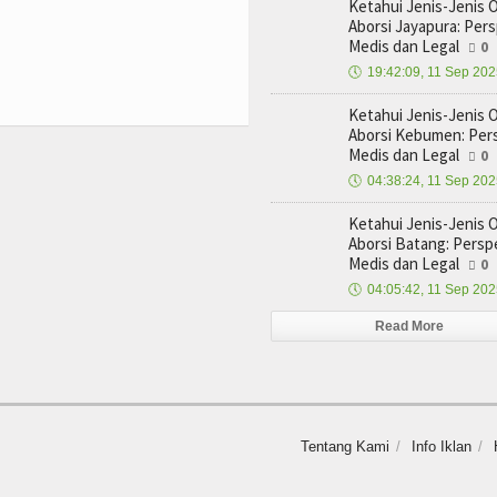
Ketahui Jenis-Jenis 
Aborsi Jayapura: Pers
Medis dan Legal
0
🕔
19:42:09, 11 Sep 20
Ketahui Jenis-Jenis 
Aborsi Kebumen: Per
Medis dan Legal
0
🕔
04:38:24, 11 Sep 20
Ketahui Jenis-Jenis 
Aborsi Batang: Persp
Medis dan Legal
0
🕔
04:05:42, 11 Sep 20
Read More
Tentang Kami
Info Iklan