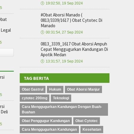
🕔
19:02:50, 19 Sep 2024
25
#Obat Aborsi Manado (
Obat
0813/3339/1617 ) Obat Cytotec Di
Manado
 Legal
🕔
00:31:54, 27 Sep 2024
25
0813_3339_1617 Obat Aborsi Ampuh
Cepat Menggugurkan Kandungan Di
Apotik Medan
🕔
13:31:57, 19 Sep 2024
rsi
TAG BERITA
Obat Gastrul
Hukum
Obat Aborsi Manjur
25
cytotec 200mg
Teknologi
rsi
Cara Menggugurkan Kandungan Dengan Buah-
 Deli
Buahan
Obat Penggugur Kandungan
Obat Cytotec
25
Cara Menggugurkan Kandungan
Kesehatan