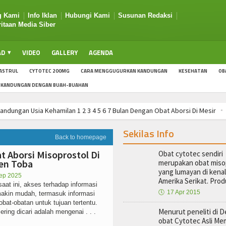
g Kami
Info Iklan
Hubungi Kami
Susunan Redaksi
itaan Media Siber
AD
VIDEO
GALLERY
AGENDA
ASTRUL
CYTOTEC 200MG
CARA MENGGUGURKAN KANDUNGAN
KESEHATAN
OB
 KANDUNGAN DENGAN BUAH-BUAHAN
milan 1 2 3 4 5 6 7 Bulan Dengan Obat Aborsi Di Mesir
Cara Menggugurk
stol di Apotek Baubau: Fakta, Hukum, dan Alternatif Aman
Mencari Infor
Sekilas Info
amilan 1 2 3 4 5 6 7 Bulan Dengan Obat Aborsi Di Hongkong
Cara Menggu
Back to homepage
amilan 1 2 3 4 5 6 7 Bulan Dengan Obat Aborsi Di Subang
Cara Menggugu
t Aborsi Misoprostol Di
Obat cytotec sendiri
stol Di Apotek Muna Barat: Fakta, Hukum, Dan Alternatif Aman
Mencari I
en Toba
merupakan obat miso
milan 1 2 3 4 5 6 7 Bulan Dengan Obat Aborsi Di Mesir
Cara Menggugurk
yang lumayan di kenal
Sep 2025
Amerika Serikat. Prod
stol di Apotek Baubau: Fakta, Hukum, dan Alternatif Aman
Mencari Infor
 saat ini, akses terhadap informasi
🕔
17 Apr 2015
akin mudah, termasuk informasi
amilan 1 2 3 4 5 6 7 Bulan Dengan Obat Aborsi Di Hongkong
Cara Menggu
at-obatan untuk tujuan tertentu.
Menurut peneliti di D
ering dicari adalah mengenai . . .
obat Cytotec Asli M