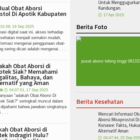
Untuk Menggugurka
Jual Obat Aborsi
Kandungan.
stol Di Apotik Kabupaten
🕔
17 Apr 2015
Berita Foto
:01:08, 19 Sep 2025
masi digital saat ini, akses terhadap
esehatan menjadi semakin mudah,
formasi mengenai penggunaan obat-
g sering dicari adalah mengenai . . .
akah Obat Aborsi di
otek Siak? Memahami
galitas, Bahaya, dan
ternatif yang Aman
ik
🕔
04:07:01, 17 Sep 2025
anyaan "adakah Obat Aborsi Di
Berita Kesehatan
ek Siak?" seringkali muncul dalam
uk dipahami bahwa jawaban singkatnya
. . .
Mencari Informasi Ob
Aborsi Misoprostol D
Konawe: Fakta, Huku
ah Obat Aborsi di
Alternatif Aman
ek Indragiri Hulu?
🕔
04:47:44, 25 Sep 20