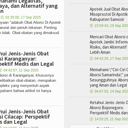
ahami Legalitas,
ya, dan Alternatif yang
Apotek Jual Obat Abo
an
Misoprostol Di Apotik
🕔
02:35:00, 17 Sep 2025
Kabupaten Samosir
nyaan "adakah Obat Aborsi Di Apotek
🕔
15:59:43, 19 Sep 20
darurat dan penuh tekanan. Penting
h tidak. Obat-obatan yang dimaksud
Mencari Obat Aborsi d
Apotek Jambi: Informa
Risiko, dan Alternatif
Lebih Aman
hui Jenis-Jenis Obat
si Karanganyar:
🕔
04:42:29, 17 Sep 20
pektif Medis dan Legal
Memahami \"Ciri-Ciri 
🕔
04:42:07, 11 Sep 2025
Aborsi Samarinda\" y
borsi di Karanganyar, khususnya
Sesungguhnya: Abors
elibatkan obat-obatan, merupakan
yang Aman dan Legal
mpleks yang menyentuh aspek
ipahami bahwa artikel ini hanya
🕔
04:07:53, 14 Sep 20
Ketahui Jenis-Jenis 
Aborsi Bojonegoro:
hui Jenis-Jenis Obat
Perspektif Medis dan
i Cilacap: Perspektif
🕔
14:55:25, 11 Sep 20
s dan Legal