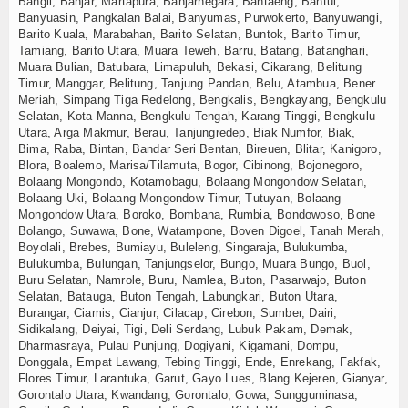
Bangli, Banjar, Martapura, Banjarnegara, Bantaeng, Bantul,
Banyuasin, Pangkalan Balai, Banyumas, Purwokerto, Banyuwangi,
Barito Kuala, Marabahan, Barito Selatan, Buntok, Barito Timur,
Tamiang, Barito Utara, Muara Teweh, Barru, Batang, Batanghari,
Muara Bulian, Batubara, Limapuluh, Bekasi, Cikarang, Belitung
Timur, Manggar, Belitung, Tanjung Pandan, Belu, Atambua, Bener
Meriah, Simpang Tiga Redelong, Bengkalis, Bengkayang, Bengkulu
Selatan, Kota Manna, Bengkulu Tengah, Karang Tinggi, Bengkulu
Utara, Arga Makmur, Berau, Tanjungredep, Biak Numfor, Biak,
Bima, Raba, Bintan, Bandar Seri Bentan, Bireuen, Blitar, Kanigoro,
Blora, Boalemo, Marisa/Tilamuta, Bogor, Cibinong, Bojonegoro,
Bolaang Mongondo, Kotamobagu, Bolaang Mongondow Selatan,
Bolaang Uki, Bolaang Mongondow Timur, Tutuyan, Bolaang
Mongondow Utara, Boroko, Bombana, Rumbia, Bondowoso, Bone
Bolango, Suwawa, Bone, Watampone, Boven Digoel, Tanah Merah,
Boyolali, Brebes, Bumiayu, Buleleng, Singaraja, Bulukumba,
Bulukumba, Bulungan, Tanjungselor, Bungo, Muara Bungo, Buol,
Buru Selatan, Namrole, Buru, Namlea, Buton, Pasarwajo, Buton
Selatan, Batauga, Buton Tengah, Labungkari, Buton Utara,
Burangar, Ciamis, Cianjur, Cilacap, Cirebon, Sumber, Dairi,
Sidikalang, Deiyai, Tigi, Deli Serdang, Lubuk Pakam, Demak,
Dharmasraya, Pulau Punjung, Dogiyani, Kigamani, Dompu,
Donggala, Empat Lawang, Tebing Tinggi, Ende, Enrekang, Fakfak,
Flores Timur, Larantuka, Garut, Gayo Lues, Blang Kejeren, Gianyar,
Gorontalo Utara, Kwandang, Gorontalo, Gowa, Sungguminasa,