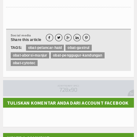
Social media





Share this article
TAGS:
obat-pelancar-haid
obat-gastrul
obat-aborsi-manjur
obat-penggugur-kandungan
obat-cytotec
TULISKAN KOMENTAR ANDA DARI ACCOUNT FACEBOOK