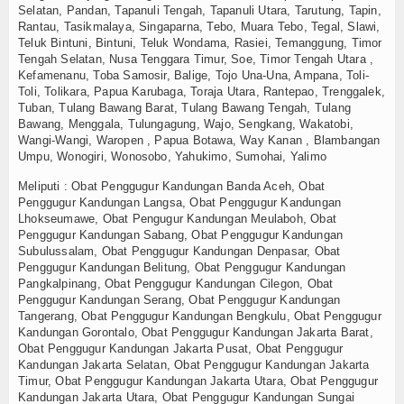
Selatan, Pandan, Tapanuli Tengah, Tapanuli Utara, Tarutung, Tapin,
Rantau, Tasikmalaya, Singaparna, Tebo, Muara Tebo, Tegal, Slawi,
Teluk Bintuni, Bintuni, Teluk Wondama, Rasiei, Temanggung, Timor
Tengah Selatan, Nusa Tenggara Timur, Soe, Timor Tengah Utara ,
Kefamenanu, Toba Samosir, Balige, Tojo Una-Una, Ampana, Toli-
Toli, Tolikara, Papua Karubaga, Toraja Utara, Rantepao, Trenggalek,
Tuban, Tulang Bawang Barat, Tulang Bawang Tengah, Tulang
Bawang, Menggala, Tulungagung, Wajo, Sengkang, Wakatobi,
Wangi-Wangi, Waropen , Papua Botawa, Way Kanan , Blambangan
Umpu, Wonogiri, Wonosobo, Yahukimo, Sumohai, Yalimo
Meliputi : Obat Penggugur Kandungan Banda Aceh, Obat
Penggugur Kandungan Langsa, Obat Penggugur Kandungan
Lhokseumawe, Obat Pengugur Kandungan Meulaboh, Obat
Penggugur Kandungan Sabang, Obat Penggugur Kandungan
Subulussalam, Obat Penggugur Kandungan Denpasar, Obat
Penggugur Kandungan Belitung, Obat Penggugur Kandungan
Pangkalpinang, Obat Penggugur Kandungan Cilegon, Obat
Penggugur Kandungan Serang, Obat Penggugur Kandungan
Tangerang, Obat Penggugur Kandungan Bengkulu, Obat Penggugur
Kandungan Gorontalo, Obat Penggugur Kandungan Jakarta Barat,
Obat Penggugur Kandungan Jakarta Pusat, Obat Penggugur
Kandungan Jakarta Selatan, Obat Penggugur Kandungan Jakarta
Timur, Obat Penggugur Kandungan Jakarta Utara, Obat Penggugur
Kandungan Jakarta Utara, Obat Penggugur Kandungan Sungai