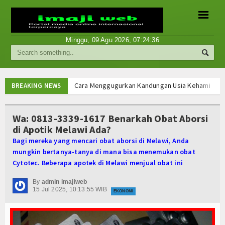
☰
Minggu, 09 Agu 2026,
07:24:37
Berita
Internasional
Cara Menggugurkan Kandungan Usia Kehamilan 1 2
BREAKING NEWS
Cara Menggugurkan Kandungan Usia Kehamilan 1 2
Nasional
Cara Menggugurkan Kandungan Usia Kehamilan 1 2
Wa: 0813-3339-1617 Benarkah Obat Aborsi
Cara Menggugurkan Kandungan Usia Kehamilan 1 2
di Apotik Melawi Ada?
Ekonomi
Mencari Informasi Obat Aborsi Misoprostol di Ap
Bagi mereka yang mencari obat aborsi di Melawi, Anda
Mencari Informasi Obat Aborsi Misoprostol di Ap
Hukum
mungkin bertanya-tanya di mana bisa menemukan obat
Mencari Informasi Obat Aborsi Misoprostol Di Ap
Cytotec. Beberapa apotek di Melawi menjual obat ini
Mencari Informasi Obat Aborsi Misoprostol Di A
Hiburan
Cara Menggugurkan Kandungan Usia Kehamilan 1 2
By
admin imajiweb
15 Jul 2025, 10:13:55 WIB
Sport
EKONOMI
Cara Menggugurkan Kandungan Usia Kehamilan 1 2
Cara Menggugurkan Kandungan Usia Kehamilan 1 2
Religi
Cara Menggugurkan Kandungan Usia Kehamilan 1 2