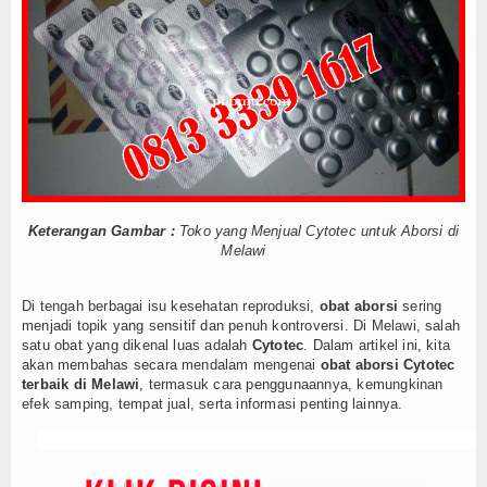
Cara Menggugurkan Kandungan Usia Kehamilan 1 2
Tokoh
Cara Menggugurkan Kandungan Usia Kehamilan 1 2
Mencari Informasi Obat Aborsi Misoprostol di Ap
Ceramah
Mencari Informasi Obat Aborsi Misoprostol di Ap
Mencari Informasi Obat Aborsi Misoprostol Di Ap
Hikmah
Mencari Informasi Obat Aborsi Misoprostol Di A
Index Berita
Cara Menggugurkan Kandungan Usia Kehamilan 1 2
Cara Menggugurkan Kandungan Usia Kehamilan 1 2
Download
Cara Menggugurkan Kandungan Usia Kehamilan 1 2
Keterangan Gambar :
Toko yang Menjual Cytotec untuk Aborsi di
Cara Menggugurkan Kandungan Usia Kehamilan 1 2
Melawi
Dokumen A
Cara Menggugurkan Kandungan Usia Kehamilan 1 2
Cara Menggugurkan Kandungan Usia Kehamilan 1 2
Dokumen B
Di tengah berbagai isu kesehatan reproduksi,
obat aborsi
sering
Mencari Informasi Obat Aborsi Misoprostol di Ap
menjadi topik yang sensitif dan penuh kontroversi. Di Melawi, salah
satu obat yang dikenal luas adalah
Cytotec
. Dalam artikel ini, kita
Dokumen C
Mencari Informasi Obat Aborsi Misoprostol di Ap
akan membahas secara mendalam mengenai
obat aborsi Cytotec
Mencari Informasi Obat Aborsi Misoprostol Di Ap
terbaik di Melawi
, termasuk cara penggunaannya, kemungkinan
Video
Mencari Informasi Obat Aborsi Misoprostol Di A
efek samping, tempat jual, serta informasi penting lainnya.
Cara Menggugurkan Kandungan Usia Kehamilan 1 2
Gallery
Cara Menggugurkan Kandungan Usia Kehamilan 1 2