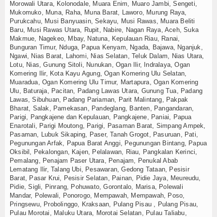
Morowali Utara, Kolonodale, Muara Enim, Muaro Jambi, Sengeti,
Mukomuko, Muna, Raha, Muna Barat, Laworo, Murung Raya,
Purukcahu, Musi Banyuasin, Sekayu, Musi Rawas, Muara Beliti
Baru, Musi Rawas Utara, Rupit, Nabire, Nagan Raya, Aceh, Suka
Makmue, Nagekeo, Mbay, Natuna, Kepulauan Riau, Ranai,
Bunguran Timur, Nduga, Papua Kenyam, Ngada, Bajawa, Nganjuk,
Ngawi, Nias Barat, Lahomi, Nias Selatan, Teluk Dalam, Nias Utara,
Lotu, Nias, Gunung Sitoli, Nunukan, Ogan Ilir, Indralaya, Ogan
Komering Ilir, Kota Kayu Agung, Ogan Komering Ulu Selatan,
Muaradua, Ogan Komering Ulu Timur, Martapura, Ogan Komering
Ulu, Baturaja, Pacitan, Padang Lawas Utara, Gunung Tua, Padang
Lawas, Sibuhuan, Padang Pariaman, Parit Malintang, Pakpak
Bharat, Salak, Pamekasan, Pandeglang, Banten, Pangandaran,
Parigi, Pangkajene dan Kepulauan, Pangkajene, Paniai, Papua
Enarotali, Parigi Moutong, Parigi, Pasaman Barat, Simpang Ampek,
Pasaman, Lubuk Sikaping, Paser, Tanah Grogot, Pasuruan, Pati,
Pegunungan Arfak, Papua Barat Anggi, Pegunungan Bintang, Papua
Oksibil, Pekalongan, Kajen, Pelalawan, Riau, Pangkalan Kerinci,
Pemalang, Penajam Paser Utara, Penajam, Penukal Abab
Lematang Ilir, Talang Ubi, Pesawaran, Gedong Tataan, Pesisir
Barat, Pasar Krui, Pesisir Selatan, Painan, Pidie Jaya, Meureudu,
Pidie, Sigli, Pinrang, Pohuwato, Gorontalo, Marisa, Polewali
Mandar, Polewali, Ponorogo, Mempawah, Mempawah, Poso,
Pringsewu, Probolinggo, Kraksaan, Pulang Pisau , Pulang Pisau,
Pulau Morotai, Maluku Utara, Morotai Selatan, Pulau Taliabu,