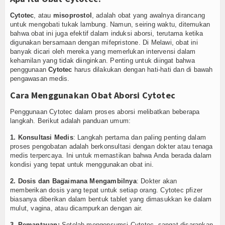
Cytotec
, atau
misoprostol
, adalah obat yang awalnya dirancang
untuk mengobati tukak lambung. Namun, seiring waktu, ditemukan
bahwa obat ini juga efektif dalam induksi aborsi, terutama ketika
digunakan bersamaan dengan mifepristone. Di Melawi, obat ini
banyak dicari oleh mereka yang memerlukan intervensi dalam
kehamilan yang tidak diinginkan. Penting untuk diingat bahwa
penggunaan
Cytotec
harus dilakukan dengan hati-hati dan di bawah
pengawasan medis.
Cara Menggunakan Obat Aborsi Cytotec
Penggunaan Cytotec dalam proses aborsi melibatkan beberapa
langkah. Berikut adalah panduan umum:
1. Konsultasi Medis
: Langkah pertama dan paling penting dalam
proses pengobatan adalah berkonsultasi dengan dokter atau tenaga
medis terpercaya. Ini untuk memastikan bahwa Anda berada dalam
kondisi yang tepat untuk menggunakan obat ini.
2. Dosis dan Bagaimana Mengambilnya
: Dokter akan
memberikan dosis yang tepat untuk setiap orang. Cytotec pfizer
biasanya diberikan dalam bentuk tablet yang dimasukkan ke dalam
mulut, vagina, atau dicampurkan dengan air.
3. Pemantauan:
Setelah mengonsumsi Cytotec, sangat disarankan