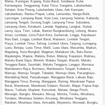
Wates, Kuningan, Kupang, Kutai Barat, Sendawar, Kutai
Kartanegara, Tenggarong, Kutai Timur, Sangatta, Labuhanbatu
Selatan, Kota Pinang, Labuhanbatu Utara, Aek Kanopan,
Labuhanbatu, Rantau Prapat, Lahat, Lamandau, Nanga Bulik,
Lamongan, Lampung Barat, Kota Liwa, Lampung Selatan, Kalianda,
Lampung Tengah, Gunung Sugih, Lampung Timur, Sukadana,
Lampung Utara, Kotabumi, Landak, Ngabang, Langkat, Stabat,
Lanny Jaya, Tiom, Lebak, Banten Rangkasbitung, Lebong, Muara
Aman, Lembata, Lima Puluh Kota, Sarilamak, Lingga, Kepulauan
Riau Daik, Lingga, Lombok Barat, Mataram, Lombok Tengah,
Praya, Lombok Timur, Selong, Lombok Utara, Tanjung, Lumajang,
Luwu, Belopa, Luwu Timur, Malili, Luwu Utara, Masamba, Madiun,
Magelang, Kota Mungkid, Magetan, Mahakam Ulu, Batu Bulan,
Majalengka, Majene, Malaka, Betun, Malang, Kepanjen, Malinau,
Maluku Barat Daya, Wonreli, Maluku Tengah, Masohi, Maluku
Tenggara Barat, Saumlaki, Maluku Tenggara, Langgur, Mamasa,
Mamberamo Raya, Burmeso, Mamberamo Tengah, Kobakma,
Mamuju, Mamuju Tengah, Tobadak, Mamuju Utara, Pasangkayu,
Mandailing Natal, Panyabungan, Manggarai Barat, Labuan Bajo,
Manggarai Timur, Borong, Manggarai, Ruteng, Manokwari Papua
Barat, Manokwari, Manokwari Selatan, Ransiki, Mappi, Papua Kepi,
Maros, Turikale, Maybrat, Kumurkek, Melawi, Nanga Pinoh,
Merangin, Bangko, Merauke, Mesuji, Mimika, Timika, Minahasa,
Tondano, Minahasa Selatan, Amurang, Minahasa Tenggara,
Ratahan, Minahasa Utara, Airmadidi, Mojokerto, Morowali, Bungku,