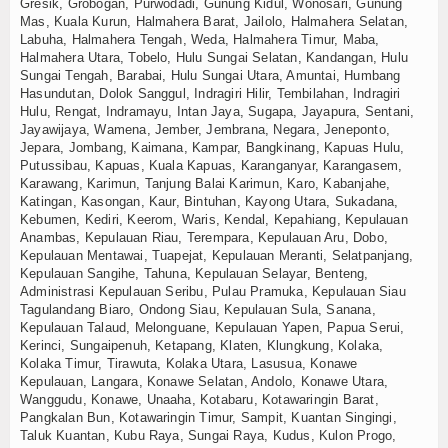
Gresik, Grobogan, Purwodadi, Gunung Kidul, Wonosari, Gunung
Mas, Kuala Kurun, Halmahera Barat, Jailolo, Halmahera Selatan,
Labuha, Halmahera Tengah, Weda, Halmahera Timur, Maba,
Halmahera Utara, Tobelo, Hulu Sungai Selatan, Kandangan, Hulu
Sungai Tengah, Barabai, Hulu Sungai Utara, Amuntai, Humbang
Hasundutan, Dolok Sanggul, Indragiri Hilir, Tembilahan, Indragiri
Hulu, Rengat, Indramayu, Intan Jaya, Sugapa, Jayapura, Sentani,
Jayawijaya, Wamena, Jember, Jembrana, Negara, Jeneponto,
Jepara, Jombang, Kaimana, Kampar, Bangkinang, Kapuas Hulu,
Putussibau, Kapuas, Kuala Kapuas, Karanganyar, Karangasem,
Karawang, Karimun, Tanjung Balai Karimun, Karo, Kabanjahe,
Katingan, Kasongan, Kaur, Bintuhan, Kayong Utara, Sukadana,
Kebumen, Kediri, Keerom, Waris, Kendal, Kepahiang, Kepulauan
Anambas, Kepulauan Riau, Terempara, Kepulauan Aru, Dobo,
Kepulauan Mentawai, Tuapejat, Kepulauan Meranti, Selatpanjang,
Kepulauan Sangihe, Tahuna, Kepulauan Selayar, Benteng,
Administrasi Kepulauan Seribu, Pulau Pramuka, Kepulauan Siau
Tagulandang Biaro, Ondong Siau, Kepulauan Sula, Sanana,
Kepulauan Talaud, Melonguane, Kepulauan Yapen, Papua Serui,
Kerinci, Sungaipenuh, Ketapang, Klaten, Klungkung, Kolaka,
Kolaka Timur, Tirawuta, Kolaka Utara, Lasusua, Konawe
Kepulauan, Langara, Konawe Selatan, Andolo, Konawe Utara,
Wanggudu, Konawe, Unaaha, Kotabaru, Kotawaringin Barat,
Pangkalan Bun, Kotawaringin Timur, Sampit, Kuantan Singingi,
Taluk Kuantan, Kubu Raya, Sungai Raya, Kudus, Kulon Progo,