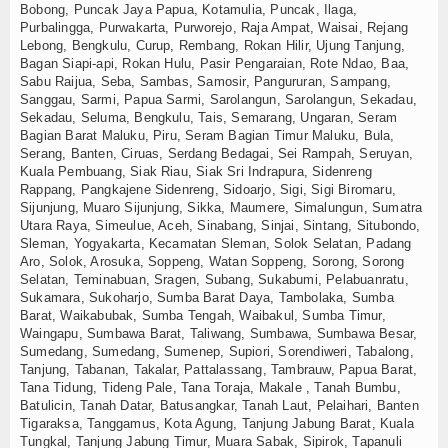
Bobong, Puncak Jaya Papua, Kotamulia, Puncak, Ilaga,
Purbalingga, Purwakarta, Purworejo, Raja Ampat, Waisai, Rejang
Lebong, Bengkulu, Curup, Rembang, Rokan Hilir, Ujung Tanjung,
Bagan Siapi-api, Rokan Hulu, Pasir Pengaraian, Rote Ndao, Baa,
Sabu Raijua, Seba, Sambas, Samosir, Pangururan, Sampang,
Sanggau, Sarmi, Papua Sarmi, Sarolangun, Sarolangun, Sekadau,
Sekadau, Seluma, Bengkulu, Tais, Semarang, Ungaran, Seram
Bagian Barat Maluku, Piru, Seram Bagian Timur Maluku, Bula,
Serang, Banten, Ciruas, Serdang Bedagai, Sei Rampah, Seruyan,
Kuala Pembuang, Siak Riau, Siak Sri Indrapura, Sidenreng
Rappang, Pangkajene Sidenreng, Sidoarjo, Sigi, Sigi Biromaru,
Sijunjung, Muaro Sijunjung, Sikka, Maumere, Simalungun, Sumatra
Utara Raya, Simeulue, Aceh, Sinabang, Sinjai, Sintang, Situbondo,
Sleman, Yogyakarta, Kecamatan Sleman, Solok Selatan, Padang
Aro, Solok, Arosuka, Soppeng, Watan Soppeng, Sorong, Sorong
Selatan, Teminabuan, Sragen, Subang, Sukabumi, Pelabuanratu,
Sukamara, Sukoharjo, Sumba Barat Daya, Tambolaka, Sumba
Barat, Waikabubak, Sumba Tengah, Waibakul, Sumba Timur,
Waingapu, Sumbawa Barat, Taliwang, Sumbawa, Sumbawa Besar,
Sumedang, Sumedang, Sumenep, Supiori, Sorendiweri, Tabalong,
Tanjung, Tabanan, Takalar, Pattalassang, Tambrauw, Papua Barat,
Tana Tidung, Tideng Pale, Tana Toraja, Makale , Tanah Bumbu,
Batulicin, Tanah Datar, Batusangkar, Tanah Laut, Pelaihari, Banten
Tigaraksa, Tanggamus, Kota Agung, Tanjung Jabung Barat, Kuala
Tungkal, Tanjung Jabung Timur, Muara Sabak, Sipirok, Tapanuli