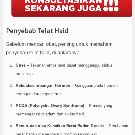
Penyebab Telat Haid
Sebelum mencari obat, penting untuk memahami
penyebab telat haid, di antaranya:
Stres
– Tekanan emosional dapat mengganggu siklus
menstruasi.
Ketidakseimbangan Hormon
– Gangguan pada hormon
estrogen dan progesteron.
PCOS (Polycystic Ovary Syndrome)
– Kondisi yang
memengaruhi ovarium dan siklus haid.
Penurunan atau Kenaikan Berat Badan Drastis
– Perubahan
berat badan memengaruhi hormon reproduksi.