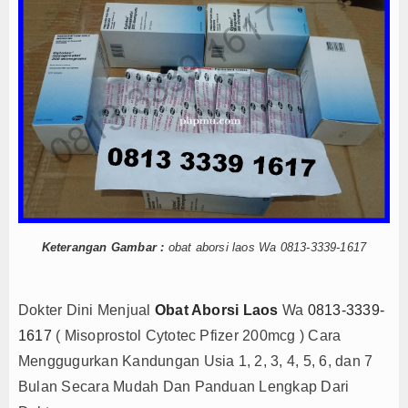
 Menggugurkan Kandungan Usia Kehamilan 1 2 3 4 5 6 7 Bulan Dengan Oba
Tokoh
 Menggugurkan Kandungan Usia Kehamilan 1 2 3 4 5 6 7 Bulan Dengan Oba
ari Informasi Obat Aborsi Misoprostol di Apotek Baubau: Fakta, Hukum, 
Ceramah
ari Informasi Obat Aborsi Misoprostol di Apotek Wakatobi: Fakta, Hukum
ari Informasi Obat Aborsi Misoprostol Di Apotek Muna Barat: Fakta, Huk
Hikmah
ari Informasi Obat Aborsi Misoprostol Di Apotek Konawe: Fakta, Hukum, 
Index Berita
 Menggugurkan Kandungan Usia Kehamilan 1 2 3 4 5 6 7 Bulan Dengan Oba
 Menggugurkan Kandungan Usia Kehamilan 1 2 3 4 5 6 7 Bulan Dengan Oba
Download
 Menggugurkan Kandungan Usia Kehamilan 1 2 3 4 5 6 7 Bulan Dengan Obat
 Menggugurkan Kandungan Usia Kehamilan 1 2 3 4 5 6 7 Bulan Dengan Obat
Dokumen A
 Menggugurkan Kandungan Usia Kehamilan 1 2 3 4 5 6 7 Bulan Dengan Oba
Keterangan Gambar :
obat aborsi laos Wa 0813-3339-1617
 Menggugurkan Kandungan Usia Kehamilan 1 2 3 4 5 6 7 Bulan Dengan Oba
Dokumen B
ari Informasi Obat Aborsi Misoprostol di Apotek Baubau: Fakta, Hukum, 
ari Informasi Obat Aborsi Misoprostol di Apotek Wakatobi: Fakta, Hukum
Dokumen C
Dokter Dini Menjual
Obat Aborsi Laos
Wa
0813-3339-
ari Informasi Obat Aborsi Misoprostol Di Apotek Muna Barat: Fakta, Huk
Video
1617
( Misoprostol Cytotec Pfizer 200mcg ) Cara
ari Informasi Obat Aborsi Misoprostol Di Apotek Konawe: Fakta, Hukum, 
 Menggugurkan Kandungan Usia Kehamilan 1 2 3 4 5 6 7 Bulan Dengan Oba
Menggugurkan Kandungan Usia 1, 2, 3, 4, 5, 6, dan 7
Gallery
 Menggugurkan Kandungan Usia Kehamilan 1 2 3 4 5 6 7 Bulan Dengan Oba
Bulan Secara Mudah Dan Panduan Lengkap Dari