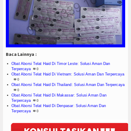
Baca Lainnya :
Obat Aborsi Telat Haid Di Timor Leste: Solusi Aman Dan
Terpercaya
0
Obat Aborsi Telat Haid Di Vietnam: Solusi Aman Dan Terpercaya
0
Obat Aborsi Telat Haid Di Thailand: Solusi Aman Dan Terpercaya
0
Obat Aborsi Telat Haid Di Makassar: Solusi Aman Dan
Terpercaya
0
Obat Aborsi Telat Haid Di Denpasar: Solusi Aman Dan
Terpercaya
0