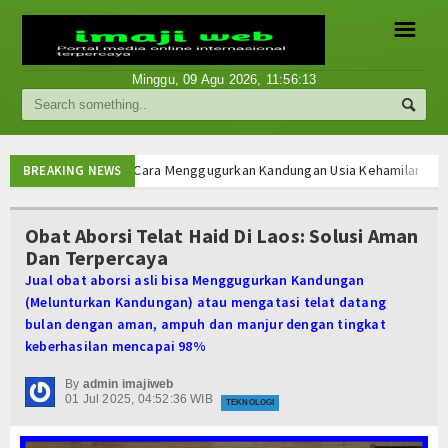
☰
Minggu, 09 Agu 2026,
11:56:13
Berita
Internasional
 Menggugurkan Kandungan Usia Kehamilan 1 2 3 4 5 6 7 Bulan Dengan Obat
BREAKING NEWS
 Menggugurkan Kandungan Usia Kehamilan 1 2 3 4 5 6 7 Bulan Dengan Obat
Nasional
 Menggugurkan Kandungan Usia Kehamilan 1 2 3 4 5 6 7 Bulan Dengan Oba
Obat Aborsi Telat Haid Di Laos: Solusi Aman
 Menggugurkan Kandungan Usia Kehamilan 1 2 3 4 5 6 7 Bulan Dengan Oba
Dan Terpercaya
Ekonomi
ari Informasi Obat Aborsi Misoprostol di Apotek Baubau: Fakta, Hukum, 
Jual obat aborsi asli bisa Menggugurkan Kandungan
ari Informasi Obat Aborsi Misoprostol di Apotek Wakatobi: Fakta, Hukum
Hukum
(Melunturkan Kandungan) atau mengatasi telat datang
ari Informasi Obat Aborsi Misoprostol Di Apotek Muna Barat: Fakta, Huk
bulan dengan aman, ampuh dan manjur dengan tingkat
ari Informasi Obat Aborsi Misoprostol Di Apotek Konawe: Fakta, Hukum, 
Hiburan
keberhasilan mencapai 98%
 Menggugurkan Kandungan Usia Kehamilan 1 2 3 4 5 6 7 Bulan Dengan Oba
Sport
 Menggugurkan Kandungan Usia Kehamilan 1 2 3 4 5 6 7 Bulan Dengan Oba
By
admin imajiweb
01 Jul 2025, 04:52:36 WIB
TEKNOLOGI
 Menggugurkan Kandungan Usia Kehamilan 1 2 3 4 5 6 7 Bulan Dengan Obat
Religi
 Menggugurkan Kandungan Usia Kehamilan 1 2 3 4 5 6 7 Bulan Dengan Obat