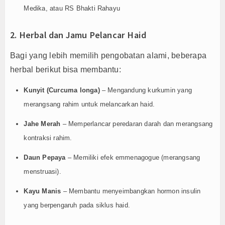
Medika, atau RS Bhakti Rahayu
2. Herbal dan Jamu Pelancar Haid
Bagi yang lebih memilih pengobatan alami, beberapa
herbal berikut bisa membantu:
Kunyit (Curcuma longa)
– Mengandung kurkumin yang
merangsang rahim untuk melancarkan haid.
Jahe Merah
– Memperlancar peredaran darah dan merangsang
kontraksi rahim.
Daun Pepaya
– Memiliki efek emmenagogue (merangsang
menstruasi).
Kayu Manis
– Membantu menyeimbangkan hormon insulin
yang berpengaruh pada siklus haid.