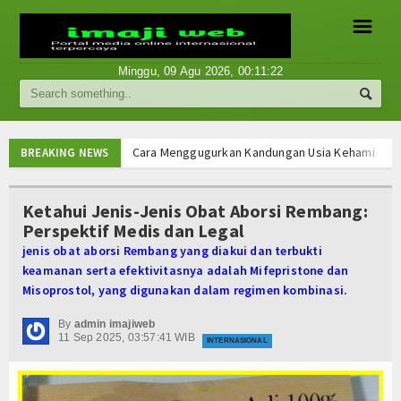
☰
Minggu, 09 Agu 2026,
00:11:23
Berita
Internasional
Cara Menggugurkan Kandungan Usia Kehamilan 1 2 3
BREAKING NEWS
Cara Menggugurkan Kandungan Usia Kehamilan 1 2 3
Nasional
Cara Menggugurkan Kandungan Usia Kehamilan 1 2 3
Ketahui Jenis-Jenis Obat Aborsi Rembang:
Cara Menggugurkan Kandungan Usia Kehamilan 1 2 3
Perspektif Medis dan Legal
Ekonomi
Mencari Informasi Obat Aborsi Misoprostol di Apot
jenis obat aborsi Rembang yang diakui dan terbukti
Mencari Informasi Obat Aborsi Misoprostol di Apot
Hukum
keamanan serta efektivitasnya adalah Mifepristone dan
Mencari Informasi Obat Aborsi Misoprostol Di Apot
Misoprostol, yang digunakan dalam regimen kombinasi.
Mencari Informasi Obat Aborsi Misoprostol Di Apo
Hiburan
Cara Menggugurkan Kandungan Usia Kehamilan 1 2 3
By
admin imajiweb
11 Sep 2025, 03:57:41 WIB
Sport
INTERNASIONAL
Cara Menggugurkan Kandungan Usia Kehamilan 1 2 3
Cara Menggugurkan Kandungan Usia Kehamilan 1 2 3
Religi
Cara Menggugurkan Kandungan Usia Kehamilan 1 2 3