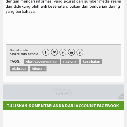
dengan mencari informasi yang akurat dari sumber medis resmi
dan didukung oleh ahli kesehatan, bukan dari pencarian daring
yang berbahaya.
Social media





Share this article
TAGS:
obat-aborsi-manjur
nasional
kesehatan
olahraga
hiburan
TULISKAN KOMENTAR ANDA DARI ACCOUNT FACEBOOK