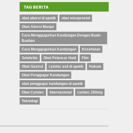
TAG BERITA
obat aborsi di apotik
obat misoprostol
Obat Aborsi Manjur
Cara Menggugurkan Kandungan Dengan Buah-
Buahan
Cara Menggugurkan Kandungan
Kesehatan
Selebritis
Obat Pelancar Haid
Film
Obat Gastrul
cytotec asli di apotik
Hukum
Obat Penggugur Kandungan
obat penggugur kandungan di apotik
Obat Cytotec
Internasional
cytotec 200mg
Teknologi