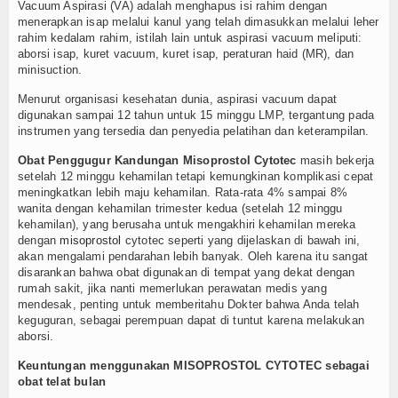
Vacuum Aspirasi (VA) adalah menghapus isi rahim dengan
menerapkan isap melalui kanul yang telah dimasukkan melalui leher
rahim kedalam rahim, istilah lain untuk aspirasi vacuum meliputi:
aborsi isap, kuret vacuum, kuret isap, peraturan haid (MR), dan
minisuction.
Menurut organisasi kesehatan dunia, aspirasi vacuum dapat
digunakan sampai 12 tahun untuk 15 minggu LMP, tergantung pada
instrumen yang tersedia dan penyedia pelatihan dan keterampilan.
Obat Penggugur Kandungan Misoprostol Cytotec
masih bekerja
setelah 12 minggu kehamilan tetapi kemungkinan komplikasi cepat
meningkatkan lebih maju kehamilan. Rata-rata 4% sampai 8%
wanita dengan kehamilan trimester kedua (setelah 12 minggu
kehamilan), yang berusaha untuk mengakhiri kehamilan mereka
dengan
misoprostol
cytotec seperti yang dijelaskan di bawah ini,
akan mengalami pendarahan lebih banyak. Oleh karena itu sangat
disarankan bahwa obat digunakan di tempat yang dekat dengan
rumah sakit, jika nanti memerlukan perawatan medis yang
mendesak, penting untuk memberitahu Dokter bahwa Anda telah
keguguran, sebagai perempuan dapat di tuntut karena melakukan
aborsi.
Keuntungan menggunakan MISOPROSTOL CYTOTEC sebagai
obat telat bulan