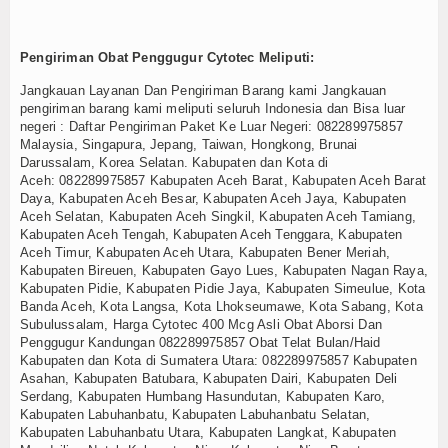
Pengiriman Obat Penggugur Cytotec Meliputi:
Jangkauan Layanan Dan Pengiriman Barang kami Jangkauan
pengiriman barang kami meliputi seluruh Indonesia dan Bisa luar
negeri : Daftar Pengiriman Paket Ke Luar Negeri: 082289975857
Malaysia, Singapura, Jepang, Taiwan, Hongkong, Brunai
Darussalam, Korea Selatan. Kabupaten dan Kota di
Aceh:
082289975857
Kabupaten Aceh Barat, Kabupaten Aceh Barat
Daya, Kabupaten Aceh Besar, Kabupaten Aceh Jaya, Kabupaten
Aceh Selatan, Kabupaten Aceh Singkil, Kabupaten Aceh Tamiang,
Kabupaten Aceh Tengah, Kabupaten Aceh Tenggara, Kabupaten
Aceh Timur, Kabupaten Aceh Utara, Kabupaten Bener Meriah,
Kabupaten Bireuen, Kabupaten Gayo Lues, Kabupaten Nagan Raya,
Kabupaten Pidie, Kabupaten Pidie Jaya, Kabupaten Simeulue, Kota
Banda Aceh, Kota Langsa, Kota Lhokseumawe, Kota Sabang, Kota
Subulussalam, Harga Cytotec 400 Mcg Asli Obat Aborsi Dan
Penggugur Kandungan
082289975857
Obat Telat Bulan/Haid
Kabupaten dan Kota di Sumatera Utara:
082289975857
Kabupaten
Asahan, Kabupaten Batubara, Kabupaten Dairi, Kabupaten Deli
Serdang, Kabupaten Humbang Hasundutan, Kabupaten Karo,
Kabupaten Labuhanbatu, Kabupaten Labuhanbatu Selatan,
Kabupaten Labuhanbatu Utara, Kabupaten Langkat, Kabupaten