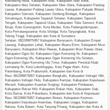
Mandailing Natal, Kabupaten Nias, Kabupaten Nias Barat,
Kabupaten Nias Selatan, Kabupaten Nias Utara, Kabupaten Padang
Lawas, Kabupaten Padang Lawas Utara, Kabupaten Pakpak Bharat,
Kabupaten Samosir, Kabupaten Serdang Bedagai, Kabupaten
Simalungun, Kabupaten Tapanuli Selatan, Kabupaten Tapanuli
Tengah, Kabupaten Tapanuli Utara, Kabupaten Toba Samosir, Kota
Binjai, Kota Gunungsitoli, Kota Medan, Kota Padangsidempuan,
Kota Pematangsiantar, Kota Sibolga, Kota Tanjungbalai, Kota
Tebing Tinggi, Kabupaten dan Kota di Sumatera
Selatan:
082289975857
Kabupaten Banyuasin, Kabupaten Empat
Lawang, Kabupaten Lahat, Kabupaten Muara Enim, Kabupaten Musi
Banyuasin, Kabupaten Musi Rawas, Kabupaten Musi Rawas Utara,
Kabupaten Ogan Ilir, Kabupaten Ogan Komering Ilir, Kabupaten
Ogan Komering Ulu, Kabupaten Ogan Komering Ulu Selatan,
Kabupaten Ogan Komering Ulu Timur, Kabupaten Penukal Abab
Lematang Ilir, Kota Lubuklinggau, Kota Pagar Alam, Kota
Palembang, Kota Prabumulih, Kabupaten dan Kota di
Riau:
082289975857
Kabupaten Bengkalis, Kabupaten Indragiri Hilir,
Kabupaten Indragiri Hulu, Kabupaten Kampar, Kabupaten Kepulauan
Meranti, Kabupaten Kuantan Singingi, Kabupaten Pelalawan,
Kabupaten Rokan Hilir, Kabupaten Rokan Hulu, Kabupaten Siak,
Kota Dumai, Kota Pekanbaru, Kabupaten dan Kota di Kepulauan
Riau:
082289975857
Kabupaten Bintan, Kabupaten Karimun,
Kabupaten Kepulauan Anambas, Kabupaten Lingga, Kabupaten
Natuna, Kota Batam, Kota Tanjung Pinang, Kabupaten dan Kota di