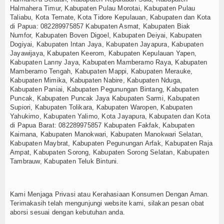
Halmahera Timur, Kabupaten Pulau Morotai, Kabupaten Pulau
Taliabu, Kota Ternate, Kota Tidore Kepulauan, Kabupaten dan Kota
di Papua:
082289975857
Kabupaten Asmat, Kabupaten Biak
Numfor, Kabupaten Boven Digoel, Kabupaten Deiyai, Kabupaten
Dogiyai, Kabupaten Intan Jaya, Kabupaten Jayapura, Kabupaten
Jayawijaya, Kabupaten Keerom, Kabupaten Kepulauan Yapen,
Kabupaten Lanny Jaya, Kabupaten Mamberamo Raya, Kabupaten
Mamberamo Tengah, Kabupaten Mappi, Kabupaten Merauke,
Kabupaten Mimika, Kabupaten Nabire, Kabupaten Nduga,
Kabupaten Paniai, Kabupaten Pegunungan Bintang, Kabupaten
Puncak, Kabupaten Puncak Jaya Kabupaten Sarmi, Kabupaten
Supiori, Kabupaten Tolikara, Kabupaten Waropen, Kabupaten
Yahukimo, Kabupaten Yalimo, Kota Jayapura, Kabupaten dan Kota
di Papua Barat:
082289975857
Kabupaten Fakfak, Kabupaten
Kaimana, Kabupaten Manokwari, Kabupaten Manokwari Selatan,
Kabupaten Maybrat, Kabupaten Pegunungan Arfak, Kabupaten Raja
Ampat, Kabupaten Sorong, Kabupaten Sorong Selatan, Kabupaten
Tambrauw, Kabupaten Teluk Bintuni.
Kami Menjaga Privasi atau Kerahasiaan Konsumen Dengan Aman.
Terimakasih telah mengunjungi website kami, silakan pesan obat
aborsi sesuai dengan kebutuhan anda.