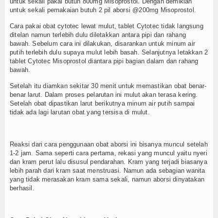
untuk sekali pakai butuh 800mg Misoprostol. Dengan demikian
untuk sekali pemakaian butuh 2 pil aborsi @200mg Misoprostol.
Cara pakai obat cytotec lewat mulut, tablet Cytotec tidak langsung
ditelan namun terlebih dulu diletakkan antara pipi dan rahang
bawah. Sebelum cara ini dilakukan, disarankan untuk minum air
putih terlebih dulu supaya mulut lebih basah. Selanjutnya letakkan 2
tablet Cytotec Misoprostol diantara pipi bagian dalam dan rahang
bawah.
Setelah itu diamkan sekitar 30 menit untuk memastikan obat benar-
benar larut. Dalam proses pelarutan ini mulut akan terasa kering.
Setelah obat dipastikan larut berikutnya minum air putih sampai
tidak ada lagi larutan obat yang tersisa di mulut.
Reaksi dari cara penggunaan obat aborsi ini bisanya muncul setelah
1-2 jam. Sama seperti cara pertama, rekasi yang muncul yaitu nyeri
dan kram perut lalu disusul pendarahan. Kram yang terjadi biasanya
lebih parah dari kram saat menstruasi. Namun ada sebagian wanita
yang tidak merasakan kram sama sekali, namun aborsi dinyatakan
berhasil.