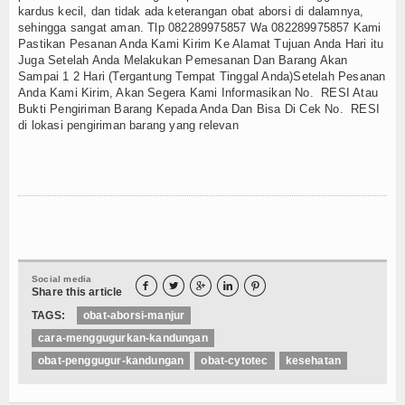
Social media





Share this article
TAGS:
obat-aborsi-manjur
cara-menggugurkan-kandungan
obat-penggugur-kandungan
obat-cytotec
kesehatan