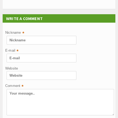
WRITE A COMMENT
Nickname
*
E-mail
*
Website
Comment
*