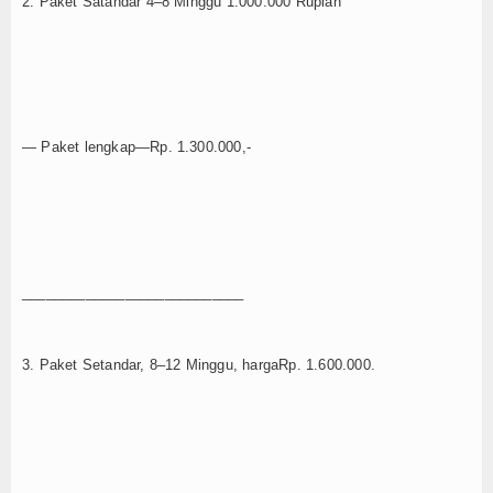
2. Paket Satandar 4–8 Minggu 1.000.000 Rupiah
— Paket lengkap—Rp. 1.300.000,-
____________________________
3. Paket Setandar, 8–12 Minggu, hargaRp. 1.600.000.