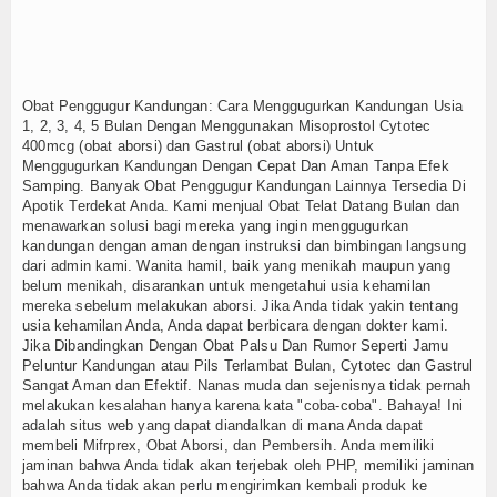
Obat Penggugur Kandungan: Cara Menggugurkan Kandungan Usia
1, 2, 3, 4, 5 Bulan Dengan Menggunakan Misoprostol Cytotec
400mcg (obat aborsi) dan Gastrul (obat aborsi) Untuk
Menggugurkan Kandungan Dengan Cepat Dan Aman Tanpa Efek
Samping. Banyak Obat Penggugur Kandungan Lainnya Tersedia Di
Apotik Terdekat Anda. Kami menjual Obat Telat Datang Bulan dan
menawarkan solusi bagi mereka yang ingin menggugurkan
kandungan dengan aman dengan instruksi dan bimbingan langsung
dari admin kami. Wanita hamil, baik yang menikah maupun yang
belum menikah, disarankan untuk mengetahui usia kehamilan
mereka sebelum melakukan aborsi. Jika Anda tidak yakin tentang
usia kehamilan Anda, Anda dapat berbicara dengan dokter kami.
Jika Dibandingkan Dengan Obat Palsu Dan Rumor Seperti Jamu
Peluntur Kandungan atau Pils Terlambat Bulan, Cytotec dan Gastrul
Sangat Aman dan Efektif. Nanas muda dan sejenisnya tidak pernah
melakukan kesalahan hanya karena kata "coba-coba". Bahaya! Ini
adalah situs web yang dapat diandalkan di mana Anda dapat
membeli Mifrprex, Obat Aborsi, dan Pembersih. Anda memiliki
jaminan bahwa Anda tidak akan terjebak oleh PHP, memiliki jaminan
bahwa Anda tidak akan perlu mengirimkan kembali produk ke